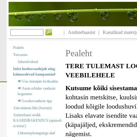
Andmebaasist
Kasulikud materja
Pealeht
Pealeht
Tutvustus
Juhendvideod
TERE TULEMAST LO
Infot loodusvaatlejale ning
VEEBILEHELE
käimasolevad kampaaniad
📢 Uus imetajate levikuatlas
Kutsume kõiki sisestama
📢 Aasta orhidee vaatluste
kogumine
kohtasin metskitse, kuuls
📢 Loodusvaatluste äpp
loodud kõigile loodushuvil
Aita määrata liiki (foorum)
Lisaks elavate isendite va
Andmebaasi avalik
KAARDIRAKENDUS (ajutiselt
(käpajäljed, ekskremendid)
ei tööta!)
nägemist.
Liikumispiirangutega alad