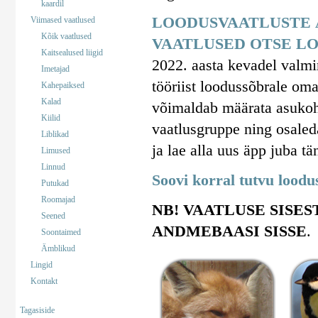
kaardil
LOODUSVAATLUSTE 
Viimased vaatlused
Kõik vaatlused
VAATLUSED OTSE LO
Kaitsealused liigid
2022. aasta kevadel valm
Imetajad
tööriist loodussõbrale om
Kahepaiksed
Kalad
võimaldab määrata asukohta
Kiilid
vaatlusgruppe ning osaled
Liblikad
ja lae alla uus äpp juba tä
Limused
Linnud
Soovi korral tutvu lood
Putukad
Roomajad
NB! VAATLUSE SISES
Seened
ANDMEBAASI SISSE
.
Soontaimed
Ämblikud
Lingid
Kontakt
Tagasiside