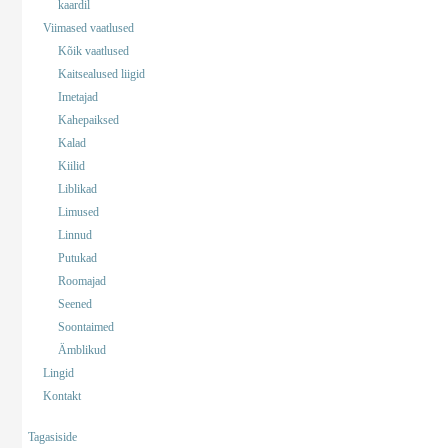
kaardil
Viimased vaatlused
Kõik vaatlused
Kaitsealused liigid
Imetajad
Kahepaiksed
Kalad
Kiilid
Liblikad
Limused
Linnud
Putukad
Roomajad
Seened
Soontaimed
Ämblikud
Lingid
Kontakt
Tagasiside