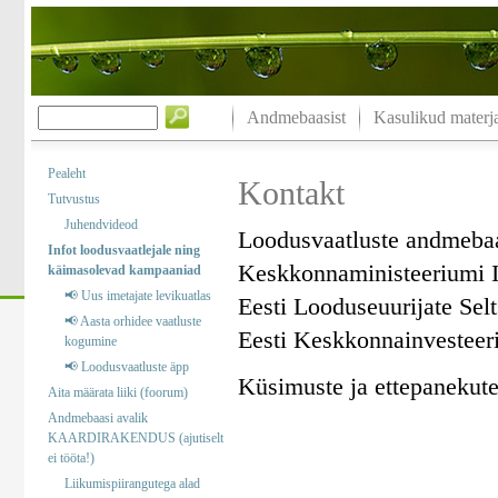
Andmebaasist
Kasulikud materja
Pealeht
Kontakt
Tutvustus
Juhendvideod
Loodusvaatluste andmeba
Infot loodusvaatlejale ning
Keskkonnaministeeriumi I
käimasolevad kampaaniad
📢 Uus imetajate levikuatlas
Eesti Looduseuurijate Sel
📢 Aasta orhidee vaatluste
Eesti Keskkonnainvesteer
kogumine
📢 Loodusvaatluste äpp
Küsimuste ja ettepanekute 
Aita määrata liiki (foorum)
Andmebaasi avalik
KAARDIRAKENDUS (ajutiselt
ei tööta!)
Liikumispiirangutega alad