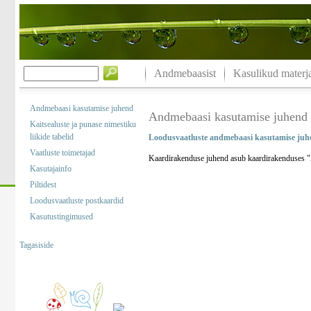
Andmebaasist
Kasulikud materja
Andmebaasi kasutamise juhend
Andmebaasi kasutamise juhend
Kaitsealuste ja punase nimestiku
liikide tabelid
Loodusvaatluste andmebaasi kasutamise juh
Vaatluste toimetajad
Kaardirakenduse juhend asub kaardirakenduses "A
Kasutajainfo
Piltidest
Loodusvaatluste postkaardid
Kasutustingimused
Tagasiside