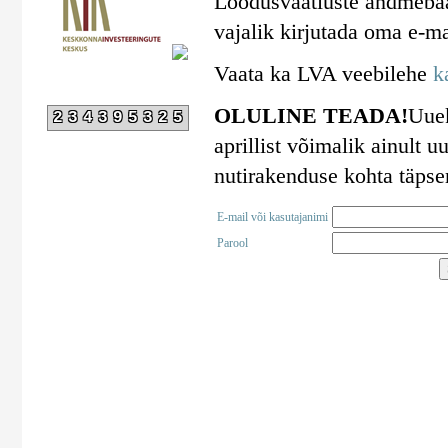
Loodusvaatluste andmebaa
vajalik kirjutada oma e-ma
Vaata ka LVA veebilehe
k
OLULINE TEADA!
Uuek
234395325
aprillist võimalik ainult
nutirakenduse kohta täps
E-mail või kasutajanimi
Parool