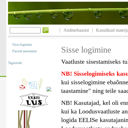
Andmebaasist
Kasulikud materja
Sisse logimine
Sisse logimine
Parooli taastamine
Vaatluste sisestamiseks tu
Tagasiside
NB! Sisselogimiseks ka
kui sisselogimine ebaõnne
taastamine" ning teile saa
NB! Kasutajad, kel oli en
kui ka Loodusvaatluste a
logida EELISe kasutajanim