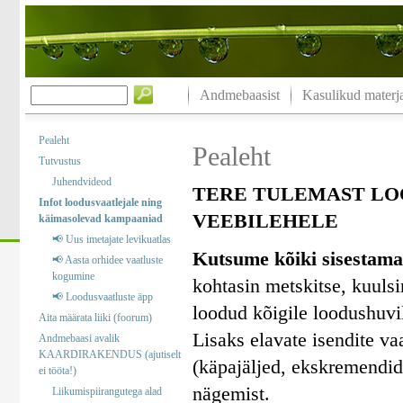
Andmebaasist
Kasulikud materja
Pealeht
Pealeht
Tutvustus
Juhendvideod
TERE TULEMAST LO
Infot loodusvaatlejale ning
VEEBILEHELE
käimasolevad kampaaniad
📢 Uus imetajate levikuatlas
Kutsume kõiki sisestama
📢 Aasta orhidee vaatluste
kogumine
kohtasin metskitse, kuuls
📢 Loodusvaatluste äpp
loodud kõigile loodushuvil
Aita määrata liiki (foorum)
Lisaks elavate isendite va
Andmebaasi avalik
KAARDIRAKENDUS (ajutiselt
(käpajäljed, ekskremendid)
ei tööta!)
nägemist.
Liikumispiirangutega alad