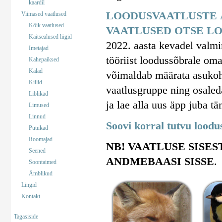
kaardil
LOODUSVAATLUSTE 
Viimased vaatlused
Kõik vaatlused
VAATLUSED OTSE LO
Kaitsealused liigid
2022. aasta kevadel valm
Imetajad
tööriist loodussõbrale om
Kahepaiksed
Kalad
võimaldab määrata asukohta
Kiilid
vaatlusgruppe ning osaled
Liblikad
ja lae alla uus äpp juba tä
Limused
Linnud
Soovi korral tutvu lood
Putukad
Roomajad
NB! VAATLUSE SISES
Seened
ANDMEBAASI SISSE
.
Soontaimed
Ämblikud
Lingid
Kontakt
Tagasiside