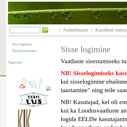
Andmebaasist
Kasulikud materja
Sisse logimine
Sisse logimine
Parooli taastamine
Vaatluste sisestamiseks tu
Tagasiside
NB! Sisselogimiseks ka
kui sisselogimine ebaõnne
taastamine" ning teile saa
NB! Kasutajad, kel oli en
kui ka Loodusvaatluste a
logida EELISe kasutajanim