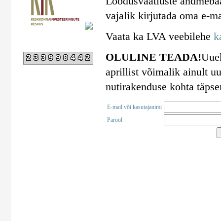
Loodusvaatluste andmebaa
vajalik kirjutada oma e-ma
Vaata ka LVA veebilehe
k
OLULINE TEADA!
Uuek
233990442
aprillist võimalik ainult
nutirakenduse kohta täps
E-mail või kasutajanimi
Parool