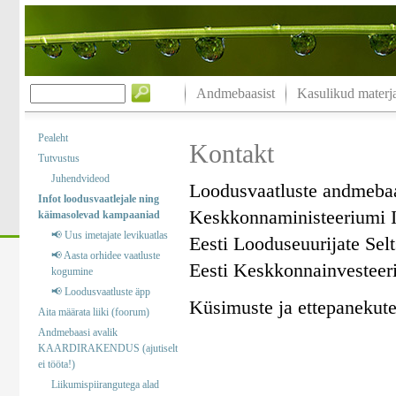
Andmebaasist
Kasulikud materja
Pealeht
Kontakt
Tutvustus
Juhendvideod
Loodusvaatluste andmeba
Infot loodusvaatlejale ning
Keskkonnaministeeriumi I
käimasolevad kampaaniad
📢 Uus imetajate levikuatlas
Eesti Looduseuurijate Sel
📢 Aasta orhidee vaatluste
Eesti Keskkonnainvesteer
kogumine
📢 Loodusvaatluste äpp
Küsimuste ja ettepanekute 
Aita määrata liiki (foorum)
Andmebaasi avalik
KAARDIRAKENDUS (ajutiselt
ei tööta!)
Liikumispiirangutega alad