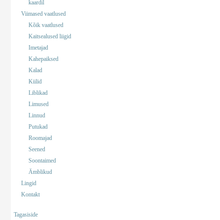
kaardil
Viimased vaatlused
Kõik vaatlused
Kaitsealused liigid
Imetajad
Kahepaiksed
Kalad
Kiilid
Liblikad
Limused
Linnud
Putukad
Roomajad
Seened
Soontaimed
Ämblikud
Lingid
Kontakt
Tagasiside