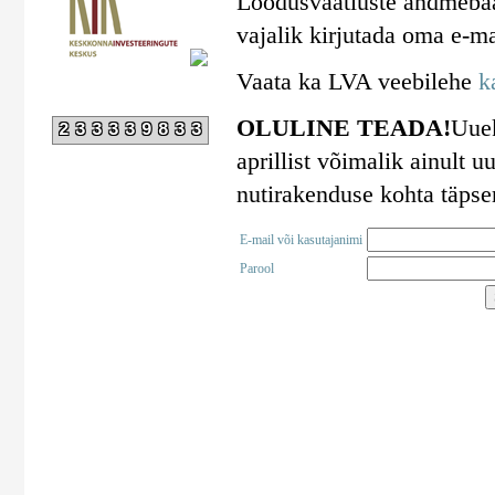
Loodusvaatluste andmebaa
vajalik kirjutada oma e-ma
Vaata ka LVA veebilehe
k
OLULINE TEADA!
Uuek
233339833
aprillist võimalik ainult
nutirakenduse kohta täps
E-mail või kasutajanimi
Parool