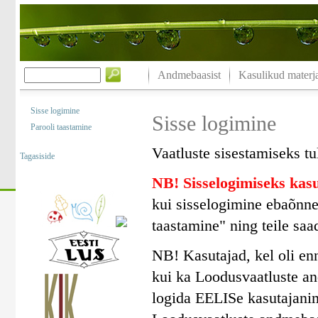
Andmebaasist
Kasulikud materja
Sisse logimine
Sisse logimine
Parooli taastamine
Vaatluste sisestamiseks tu
Tagasiside
NB! Sisselogimiseks ka
kui sisselogimine ebaõnne
taastamine" ning teile saa
NB! Kasutajad, kel oli en
kui ka Loodusvaatluste a
logida EELISe kasutajanim