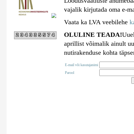
Loodusvaatluste andmebaa
vajalik kirjutada oma e-ma
Vaata ka LVA veebilehe
k
OLULINE TEADA!
Uuek
234335574
aprillist võimalik ainult
nutirakenduse kohta täps
E-mail või kasutajanimi
Parool