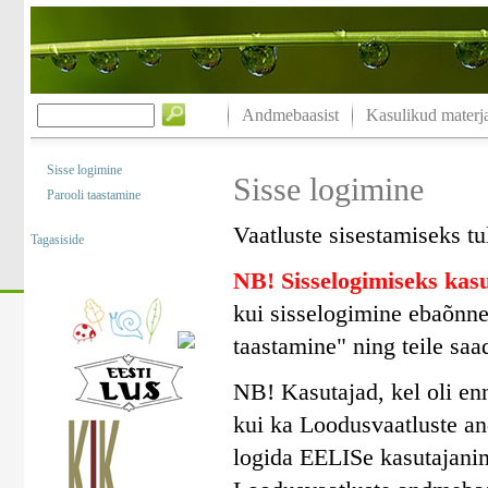
Andmebaasist
Kasulikud materja
Sisse logimine
Sisse logimine
Parooli taastamine
Vaatluste sisestamiseks tu
Tagasiside
NB! Sisselogimiseks ka
kui sisselogimine ebaõnne
taastamine" ning teile saa
NB! Kasutajad, kel oli en
kui ka Loodusvaatluste a
logida EELISe kasutajanim