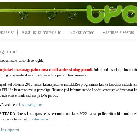
aasist
Kasulikud materjalid
Kokkuvõtted
Vaatluse sisestus
logimine
isestamiseks tuleb sisse logida.
logimiseks kasutage palun oma
emaili aadressi
ning parooli.
Juhul, kui sisselogimine ebaõn
 ning teile saadetakse e-maili peale link parooli taastamiseks.
jad, kel oli enne 2010. aastat kasutajakonto nii EELISe programmis kui ka Loodusvaatluste 
da EELISe kasutajanime ja parooliga. Teistele jäid kehtima nende Loodusvaatluste andmebaasi k
jutada oma e-maili aadress ja LVA parool.
VA veebilehe
kasutustingimusi
E TEADA!
Uueks kasutajaks registreerumine on alates 2022. aasta aprillist võimalik ainult u
use kohta täpsemalt
Loodusveebist
 kasutajanimi