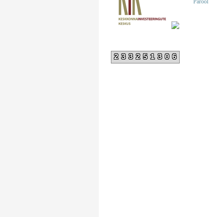
Parool
233251306