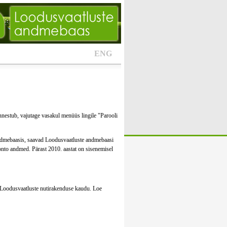
ENG
nestub, vajutage vasakul menüüs lingile "Parooli
andmebaasis, saavad Loodusvaatluste andmebaasi
onto andmed. Pärast 2010. aastat on sisenemisel
ue Loodusvaatluste nutirakenduse kaudu. Loe