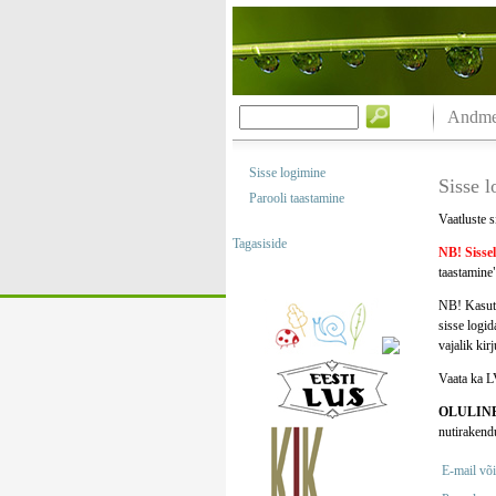
Andmeb
Sisse logimine
Sisse 
Parooli taastamine
Vaatluste s
Tagasiside
NB! Sisse
taastamine"
NB! Kasuta
sisse logi
vajalik kir
Vaata ka L
OLULIN
nutirakend
E-mail või