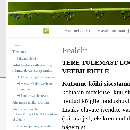
Andmebaasist
Kasulikud materja
Pealeht
Pealeht
Tutvustus
Juhendvideod
TERE TULEMAST LO
Infot loodusvaatlejale ning
VEEBILEHELE
käimasolevad kampaaniad
📢 Uus imetajate levikuatlas
Kutsume kõiki sisestama
📢 Aasta orhidee vaatluste
kogumine
kohtasin metskitse, kuuls
📢 Loodusvaatluste äpp
loodud kõigile loodushuvil
Aita määrata liiki (foorum)
Lisaks elavate isendite va
Andmebaasi avalik
KAARDIRAKENDUS (ajutiselt
(käpajäljed, ekskremendid)
ei tööta!)
nägemist.
Liikumispiirangutega alad