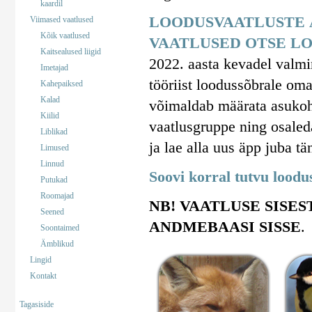
kaardil
LOODUSVAATLUSTE 
Viimased vaatlused
Kõik vaatlused
VAATLUSED OTSE LO
Kaitsealused liigid
2022. aasta kevadel valm
Imetajad
tööriist loodussõbrale om
Kahepaiksed
Kalad
võimaldab määrata asukohta
Kiilid
vaatlusgruppe ning osaled
Liblikad
ja lae alla uus äpp juba tä
Limused
Linnud
Soovi korral tutvu lood
Putukad
Roomajad
NB! VAATLUSE SISES
Seened
ANDMEBAASI SISSE
.
Soontaimed
Ämblikud
Lingid
Kontakt
Tagasiside