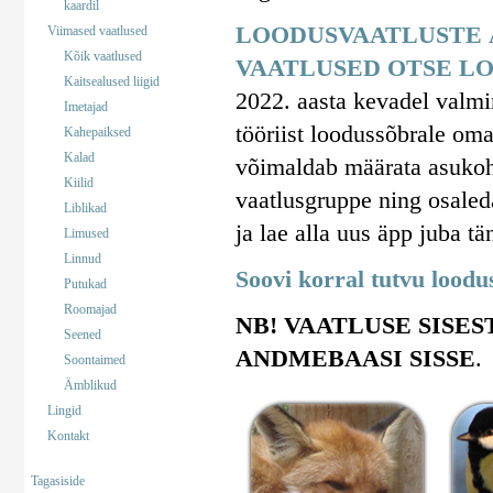
kaardil
LOODUSVAATLUSTE 
Viimased vaatlused
Kõik vaatlused
VAATLUSED OTSE LO
Kaitsealused liigid
2022. aasta kevadel valm
Imetajad
tööriist loodussõbrale om
Kahepaiksed
Kalad
võimaldab määrata asukohta
Kiilid
vaatlusgruppe ning osaled
Liblikad
ja lae alla uus äpp juba tä
Limused
Linnud
Soovi korral tutvu lood
Putukad
Roomajad
NB! VAATLUSE SISES
Seened
ANDMEBAASI SISSE
.
Soontaimed
Ämblikud
Lingid
Kontakt
Tagasiside