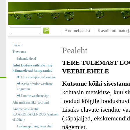
Andmebaasist
Kasulikud materja
Pealeht
Pealeht
Tutvustus
Juhendvideod
TERE TULEMAST LO
Infot loodusvaatlejale ning
VEEBILEHELE
käimasolevad kampaaniad
📢 Uus imetajate levikuatlas
Kutsume kõiki sisestama
📢 Aasta orhidee vaatluste
kogumine
kohtasin metskitse, kuuls
📢 Loodusvaatluste äpp
loodud kõigile loodushuvil
Aita määrata liiki (foorum)
Lisaks elavate isendite va
Andmebaasi avalik
KAARDIRAKENDUS (ajutiselt
(käpajäljed, ekskremendid)
ei tööta!)
nägemist.
Liikumispiirangutega alad