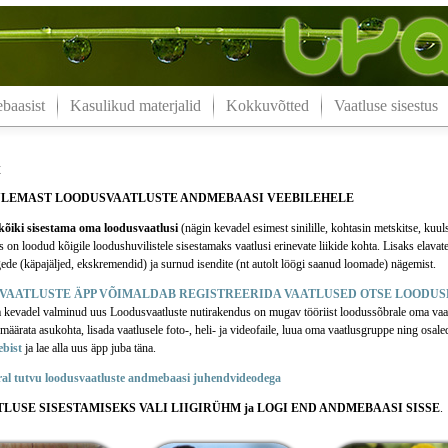
aasist
Kasulikud materjalid
Kokkuvõtted
Vaatluse sisestus
t
ULEMAST LOODUSVAATLUSTE ANDMEBAASI VEEBILEHELE
õiki sisestama oma loodusvaatlusi
(nägin kevadel esimest sinilille, kohtasin metskitse, kuul
n loodud kõigile loodushuvilistele sisestamaks vaatlusi erinevate liikide kohta. Lisaks elavate
ede (käpajäljed, ekskremendid) ja surnud isendite (nt autolt löögi saanud loomade) nägemist.
VAATLUSTE ÄPP VÕIMALDAB REGISTREERIDA VAATLUSED OTSE LOODUS
a kevadel valminud uus Loodusvaatluste nutirakendus on mugav tööriist loodussõbrale oma vaa
äärata asukohta, lisada vaatlusele foto-, heli- ja videofaile, luua oma vaatlusgruppe ning osale
ebist
ja lae alla uus äpp juba täna.
ral tutvu loodusvaatluste andmebaasi juhendvideodega
TLUSE SISESTAMISEKS VALI LIIGIRÜHM ja LOGI END ANDMEBAASI SISSE
.