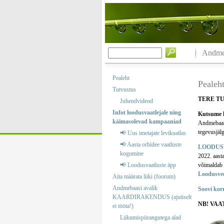
Andmeb
Pealeht
Pealeh
Tutvustus
TERE T
Juhendvideod
Infot loodusvaatlejale ning
Kutsume k
käimasolevad kampaaniad
Andmebaas o
tegevusjälg
📢 Uus imetajate levikuatlas
📢 Aasta orhidee vaatluste
LOODUS
kogumine
2022. aast
📢 Loodusvaatluste äpp
võimaldab m
Loodusve
Aita määrata liiki (foorum)
Andmebaasi avalik
Soovi kor
KAARDIRAKENDUS (ajutiselt
NB! VAA
ei tööta!)
Liikumispiirangutega alad