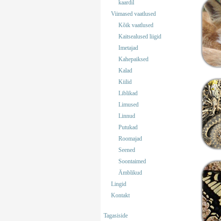
kaardil
Viimased vaatlused
Kõik vaatlused
Kaitsealused liigid
Imetajad
Kahepaiksed
Kalad
Kiilid
Liblikad
Limused
Linnud
Putukad
Roomajad
Seened
Soontaimed
Ämblikud
Lingid
Kontakt
Tagasiside