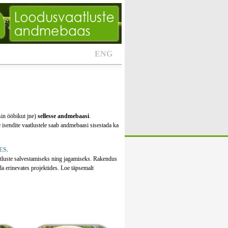
ENG
sin ööbikut jne)
sellesse andmebaasi
.
 isendite vaatlustele saab andmebaasi sisestada ka
ES.
tluste salvestamiseks ning jagamiseks. Rakendus
da erinevates projektides. Loe täpsemalt