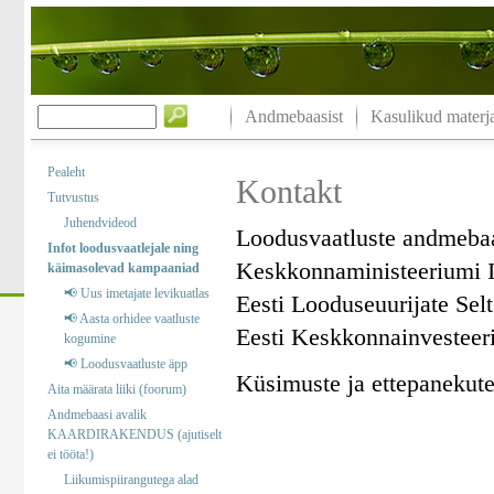
Andmebaasist
Kasulikud materja
Pealeht
Kontakt
Tutvustus
Juhendvideod
Loodusvaatluste andmeba
Infot loodusvaatlejale ning
Keskkonnaministeeriumi I
käimasolevad kampaaniad
📢 Uus imetajate levikuatlas
Eesti Looduseuurijate Sel
📢 Aasta orhidee vaatluste
Eesti Keskkonnainvesteer
kogumine
📢 Loodusvaatluste äpp
Küsimuste ja ettepanekute 
Aita määrata liiki (foorum)
Andmebaasi avalik
KAARDIRAKENDUS (ajutiselt
ei tööta!)
Liikumispiirangutega alad