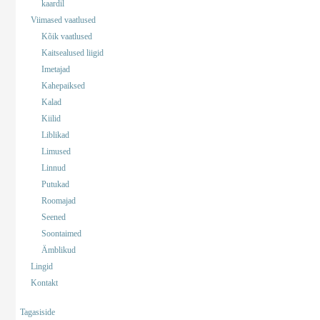
kaardil
Viimased vaatlused
Kõik vaatlused
Kaitsealused liigid
Imetajad
Kahepaiksed
Kalad
Kiilid
Liblikad
Limused
Linnud
Putukad
Roomajad
Seened
Soontaimed
Ämblikud
Lingid
Kontakt
Tagasiside