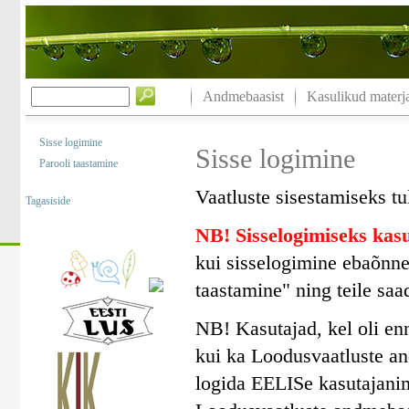
Andmebaasist
Kasulikud materja
Sisse logimine
Sisse logimine
Parooli taastamine
Vaatluste sisestamiseks tu
Tagasiside
NB! Sisselogimiseks ka
kui sisselogimine ebaõnne
taastamine" ning teile saa
NB! Kasutajad, kel oli en
kui ka Loodusvaatluste a
logida EELISe kasutajanim