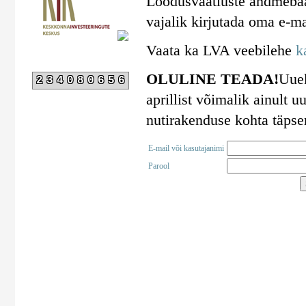
Loodusvaatluste andmebaa
vajalik kirjutada oma e-ma
Vaata ka LVA veebilehe
k
OLULINE TEADA!
Uuek
234080656
aprillist võimalik ainult
nutirakenduse kohta täps
E-mail või kasutajanimi
Parool