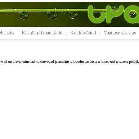
aasist
Kasulikud materjalid
Kokkuvõtted
Vaatluse sisestus
e all on üleval erinevad kokkuvõtted ja analüüsid Loodusvaatluste andmebaasi andmete põhjal.