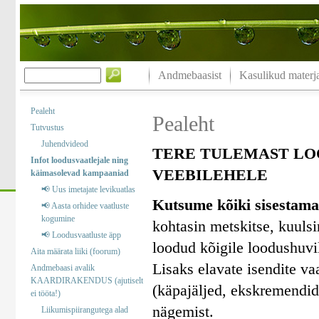
Andmebaasist
Kasulikud materja
Pealeht
Pealeht
Tutvustus
Juhendvideod
TERE TULEMAST LO
Infot loodusvaatlejale ning
VEEBILEHELE
käimasolevad kampaaniad
📢 Uus imetajate levikuatlas
Kutsume kõiki sisestama
📢 Aasta orhidee vaatluste
kogumine
kohtasin metskitse, kuuls
📢 Loodusvaatluste äpp
loodud kõigile loodushuvil
Aita määrata liiki (foorum)
Lisaks elavate isendite va
Andmebaasi avalik
KAARDIRAKENDUS (ajutiselt
(käpajäljed, ekskremendid)
ei tööta!)
nägemist.
Liikumispiirangutega alad