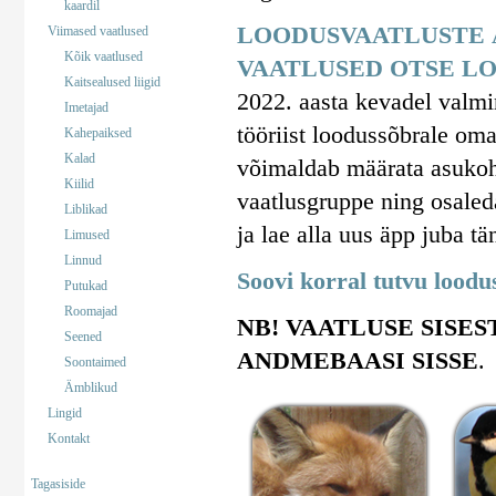
kaardil
LOODUSVAATLUSTE 
Viimased vaatlused
Kõik vaatlused
VAATLUSED OTSE LO
Kaitsealused liigid
2022. aasta kevadel valm
Imetajad
tööriist loodussõbrale om
Kahepaiksed
Kalad
võimaldab määrata asukohta
Kiilid
vaatlusgruppe ning osaled
Liblikad
ja lae alla uus äpp juba tä
Limused
Linnud
Soovi korral tutvu lood
Putukad
Roomajad
NB! VAATLUSE SISES
Seened
ANDMEBAASI SISSE
.
Soontaimed
Ämblikud
Lingid
Kontakt
Tagasiside