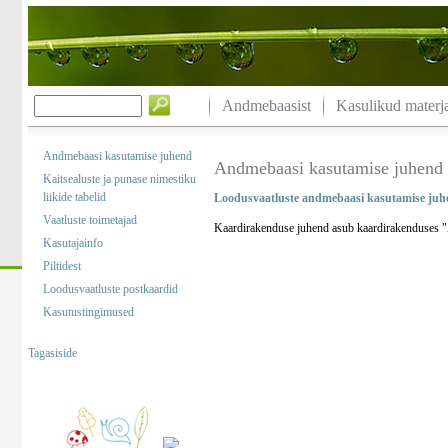
Andmebaasist
Kasulikud materja
Andmebaasi kasutamise juhend
Andmebaasi kasutamise juhend
Kaitsealuste ja punase nimestiku
liikide tabelid
Loodusvaatluste andmebaasi kasutamise juh
Vaatluste toimetajad
Kaardirakenduse juhend asub kaardirakenduses "A
Kasutajainfo
Piltidest
Loodusvaatluste postkaardid
Kasutustingimused
Tagasiside