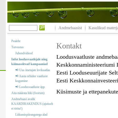
Andmebaasist
Kasulikud materja
Pealeht
Kontakt
Tutvustus
Juhendvideod
Loodusvaatluste andmeba
Infot loodusvaatlejale ning
Keskkonnaministeeriumi I
käimasolevad kampaaniad
📢 Uus imetajate levikuatlas
Eesti Looduseuurijate Sel
📢 Aasta orhidee vaatluste
Eesti Keskkonnainvesteer
kogumine
📢 Loodusvaatluste äpp
Küsimuste ja ettepanekute 
Aita määrata liiki (foorum)
Andmebaasi avalik
KAARDIRAKENDUS (ajutiselt
ei tööta!)
Liikumispiirangutega alad