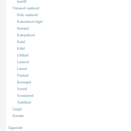
kaardil
Viimased vaatlused
Kõik vaatlused
Kaitsealused liigid
Imetajad
Kahepaiksed
Kalad
Kiilid
Liblikad
Limused
Linnud
Putukad
Roomajad
Seened
Soontaimed
Ämblikud
Lingid
Kontakt
Tagasiside