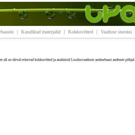
aasist
Kasulikud materjalid
Kokkuvõtted
Vaatluse sisestus
e all on üleval erinevad kokkuvõtted ja analüüsid Loodusvaatluste andmebaasi andmete põhjal.