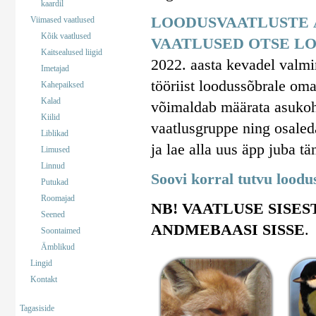
kaardil
LOODUSVAATLUSTE 
Viimased vaatlused
Kõik vaatlused
VAATLUSED OTSE LO
Kaitsealused liigid
2022. aasta kevadel valm
Imetajad
tööriist loodussõbrale om
Kahepaiksed
Kalad
võimaldab määrata asukohta
Kiilid
vaatlusgruppe ning osaled
Liblikad
ja lae alla uus äpp juba tä
Limused
Linnud
Soovi korral tutvu lood
Putukad
Roomajad
NB! VAATLUSE SISES
Seened
ANDMEBAASI SISSE
.
Soontaimed
Ämblikud
Lingid
Kontakt
Tagasiside