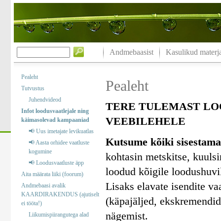
Andmebaasist
Kasulikud materja
Pealeht
Pealeht
Tutvustus
Juhendvideod
TERE TULEMAST LO
Infot loodusvaatlejale ning
VEEBILEHELE
käimasolevad kampaaniad
📢 Uus imetajate levikuatlas
Kutsume kõiki sisestama
📢 Aasta orhidee vaatluste
kogumine
kohtasin metskitse, kuuls
📢 Loodusvaatluste äpp
loodud kõigile loodushuvil
Aita määrata liiki (foorum)
Lisaks elavate isendite va
Andmebaasi avalik
KAARDIRAKENDUS (ajutiselt
(käpajäljed, ekskremendid)
ei tööta!)
nägemist.
Liikumispiirangutega alad