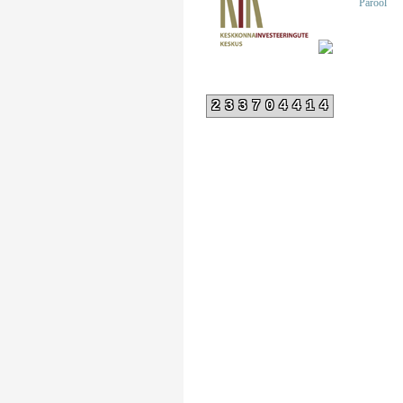
Parool
233704414