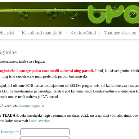
aasist
Kasulikud materjalid
Kokkuvõtted
Vaatluse sisestus
logimine
isestamiseks tuleb sisse logida.
logimiseks kasutage palun oma
emaili aadressi
ning parooli.
Juhul, kui sisselogimine ebaõn
 ning teile saadetakse e-maili peale link parooli taastamiseks.
jad, kel oli enne 2010. aastat kasutajakonto nii EELISe programmis kui ka Loodusvaatluste 
da EELISe kasutajanime ja parooliga. Teistele jäid kehtima nende Loodusvaatluste andmebaasi k
jutada oma e-maili aadress ja LVA parool.
VA veebilehe
kasutustingimusi
E TEADA!
Uueks kasutajaks registreerumine on alates 2022. aasta aprillist võimalik ainult u
use kohta täpsemalt
Loodusveebist
 kasutajanimi