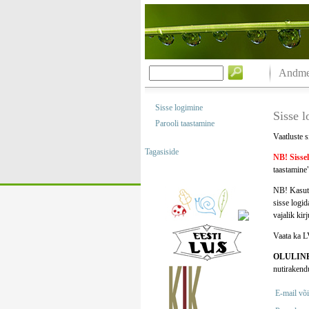
Andmeb
Sisse logimine
Sisse 
Parooli taastamine
Vaatluste s
Tagasiside
NB! Sisse
taastamine"
NB! Kasuta
sisse logi
vajalik kir
Vaata ka L
OLULIN
nutirakend
E-mail või