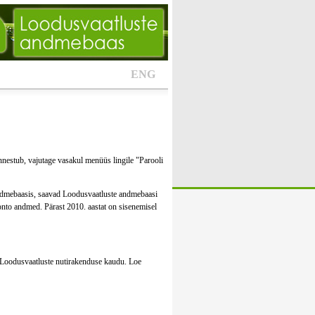
ENG
nestub, vajutage vasakul menüüs lingile "Parooli
andmebaasis, saavad Loodusvaatluste andmebaasi
onto andmed. Pärast 2010. aastat on sisenemisel
ue Loodusvaatluste nutirakenduse kaudu. Loe