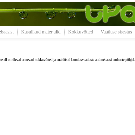
aasist
Kasulikud materjalid
Kokkuvõtted
Vaatluse sisestus
e all on üleval erinevad kokkuvõtted ja analüüsid Loodusvaatluste andmebaasi andmete põhjal.