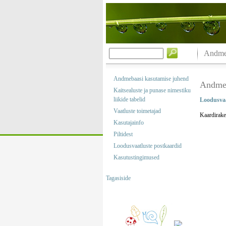
Andmeb
Andmebaasi kasutamise juhend
Andmeb
Kaitsealuste ja punase nimestiku
liikide tabelid
Loodusvaa
Vaatluste toimetajad
Kaardirake
Kasutajainfo
Piltidest
Loodusvaatluste postkaardid
Kasutustingimused
Tagasiside