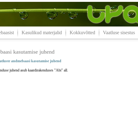
aasist
Kasulikud materjalid
Kokkuvõtted
Vaatluse sisestus
aasi kasutamise juhend
tluste andmebaasi kasutamise juhend
nduse juhend asub kaardirakenduses "Abi" all.