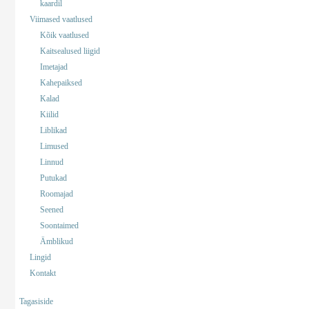
kaardil
Viimased vaatlused
Kõik vaatlused
Kaitsealused liigid
Imetajad
Kahepaiksed
Kalad
Kiilid
Liblikad
Limused
Linnud
Putukad
Roomajad
Seened
Soontaimed
Ämblikud
Lingid
Kontakt
Tagasiside