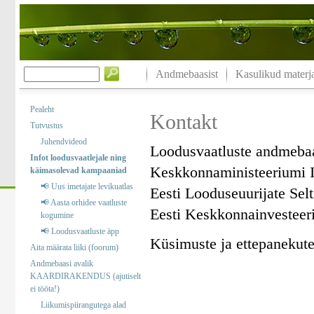
Andmebaasist
Kasulikud materja
Pealeht
Kontakt
Tutvustus
Juhendvideod
Loodusvaatluste andmeba
Infot loodusvaatlejale ning
Keskkonnaministeeriumi I
käimasolevad kampaaniad
📢 Uus imetajate levikuatlas
Eesti Looduseuurijate Sel
📢 Aasta orhidee vaatluste
Eesti Keskkonnainvesteer
kogumine
📢 Loodusvaatluste äpp
Küsimuste ja ettepanekute 
Aita määrata liiki (foorum)
Andmebaasi avalik
KAARDIRAKENDUS (ajutiselt
ei tööta!)
Liikumispiirangutega alad