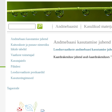
Andmebaasist
Kasulikud materja
Andmebaasi kasutamise juhend
Andmebaasi kasutamise juhend
Kaitsealuste ja punase nimestiku
liikide tabelid
Loodusvaatluste andmebaasi kasutamise juh
Vaatluste toimetajad
Kaardirakenduse juhend asub kaardirakenduses "A
Kasutajainfo
Piltidest
Loodusvaatluste postkaardid
Kasutustingimused
Tagasiside