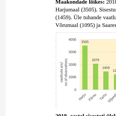
Maakondade lõikes:
2018.
Harjumaal (3505). Sisestu
(1459). Üle tuhande vaatl
Võrumaal (1095) ja Saare
2018. aastal sisestati ül