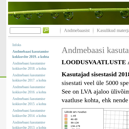
Andmebaasist
Kasulikud materja
Infoks
Andmebaasi kasuta
Andmebaasi kasutamise
kokkuvõte 2019. a kohta
LOODUSVAATLUSTE A
Andmebaasi kasutamise
kokkuvõte 2018. a kohta
Kasutajad sisestasid 201
Andmebaasi kasutamise
kokkuvõte 2017. a kohta
sisestati veel üle 5000 spe
Andmebaasi kasutamise
See on LVA ajaloo ülivõim
kokkuvõte 2016. a kohta
vaatluse kohta, ehk nende 
Andmebaasi kasutamise
kokkuvõte 2015. a kohta
Andmebaasi kasutamise
kokkuvõte 2014. a kohta
Andmebaasi kasutamise
kokkuvõte 2013. a kohta