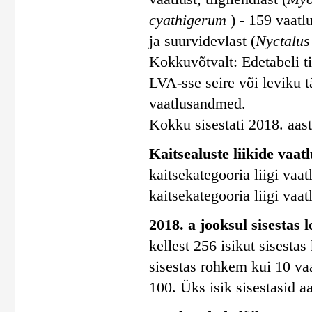
cyathigerum
) - 159 vaatl
ja suurvidevlast (
Nyctalus
Kokkuvõtvalt: Edetabeli ti
LVA-sse seire või leviku
vaatlusandmed.
Kokku sisestati 2018. aasta
Kaitsealuste liikide vaatl
kaitsekategooria liigi vaatl
kaitsekategooria liigi vaatl
2018. a jooksul sisestas 
kellest 256 isikut sisesta
sisestas rohkem kui 10 vaa
100. Üks isik sisestasid a