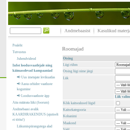
Andmebaasist
Kasulikud materja
Pealeht
Roomajad
Tutvustus
Otsing
Juhendvideod
Liigi rühm
Infot loodusvaatlejale ning
käimasolevad kampaaniad
Otsing liigi nime järgi
📢 Uus imetajate levikuatlas
Liik
📢 Aasta orhidee vaatluste
kogumine
📢 Loodusvaatluste äpp
Liik valim
Aita määrata liiki (foorum)
Kõik kaitsealused liigid
Andmebaasi avalik
Kaitsekategooria
KAARDIRAKENDUS (ajutiselt
Kohanimi
ei tööta!)
Maakond
Liikumispiirangutega alad
Vald