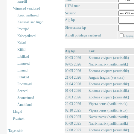
kaardil
UTM ruut
Viimased vaatlused
Seisund
Kõik vaatlused
Alg kp
Kaitsealused liigid
Sisestamise kp
Imetajad
Ainult piltidega vaatlused
Kahepaiksed
(Kuva 
Kalad
Kiilid
Alg kp
Liik
Liblikad
09.05 2026
Zootoca vivipara (arusisalik)
Limused
09.05 2026
Natrix natrix (harilik nastik)
Linnud
09.05 2026
Zootoca vivipara (arusisalik)
Putukad
21.04 2026
Anguis fragilis (vaskuss)
Roomajad
21.04 2026
Zootoca vivipara (arusisalik)
01.04 2026
Zootoca vivipara (arusisalik)
Seened
28.03 2026
Zootoca vivipara (arusisalik)
Soontaimed
22.03 2026
Vipera berus (harilik rästik)
Ämblikud
02.10 2025
Vipera berus (harilik rästik)
Lingid
11.09 2025
Natrix natrix (harilik nastik)
Kontakt
05.09 2025
Natrix natrix (harilik nastik)
17.08 2025
Zootoca vivipara (arusisalik)
Tagasiside