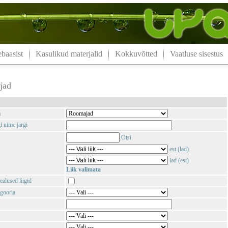
aasist
Kasulikud materjalid
Kokkuvõtted
Vaatluse sisestus
jad
m
i nime järgi
Otsi
est (lad)
lad (est)
Liik valimata
ealused liigid
gooria