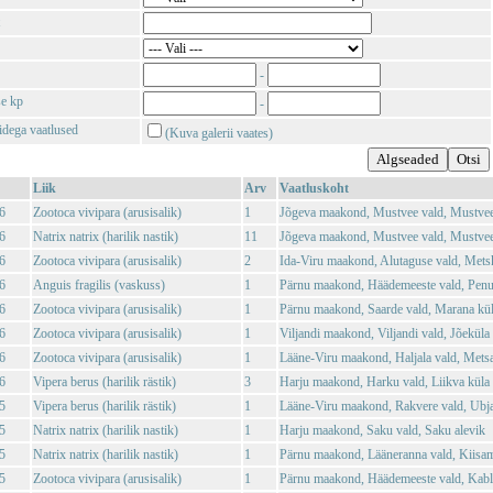
-
se kp
-
tidega vaatlused
(Kuva galerii vaates)
Liik
Arv
Vaatluskoht
6
Zootoca vivipara (arusisalik)
1
Jõgeva maakond, Mustvee vald, Mustvee
6
Natrix natrix (harilik nastik)
11
Jõgeva maakond, Mustvee vald, Mustvee
6
Zootoca vivipara (arusisalik)
2
Ida-Viru maakond, Alutaguse vald, Mets
6
Anguis fragilis (vaskuss)
1
Pärnu maakond, Häädemeeste vald, Penu
6
Zootoca vivipara (arusisalik)
1
Pärnu maakond, Saarde vald, Marana kü
6
Zootoca vivipara (arusisalik)
1
Viljandi maakond, Viljandi vald, Jõeküla
6
Zootoca vivipara (arusisalik)
1
Lääne-Viru maakond, Haljala vald, Mets
6
Vipera berus (harilik rästik)
3
Harju maakond, Harku vald, Liikva küla
5
Vipera berus (harilik rästik)
1
Lääne-Viru maakond, Rakvere vald, Ubja
5
Natrix natrix (harilik nastik)
1
Harju maakond, Saku vald, Saku alevik
5
Natrix natrix (harilik nastik)
1
Pärnu maakond, Lääneranna vald, Kiisam
5
Zootoca vivipara (arusisalik)
1
Pärnu maakond, Häädemeeste vald, Kabli