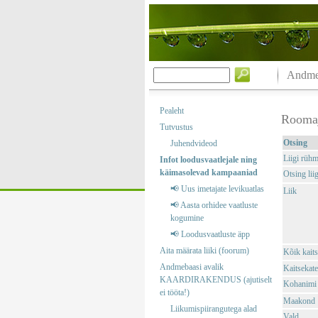
Andmeb
Pealeht
Rooma
Tutvustus
Otsing
Juhendvideod
Liigi rüh
Infot loodusvaatlejale ning
käimasolevad kampaaniad
Otsing liig
📢 Uus imetajate levikuatlas
Liik
📢 Aasta orhidee vaatluste
kogumine
📢 Loodusvaatluste äpp
Aita määrata liiki (foorum)
Kõik kaits
Andmebaasi avalik
Kaitsekate
KAARDIRAKENDUS (ajutiselt
Kohanimi
ei tööta!)
Maakond
Liikumispiirangutega alad
Vald