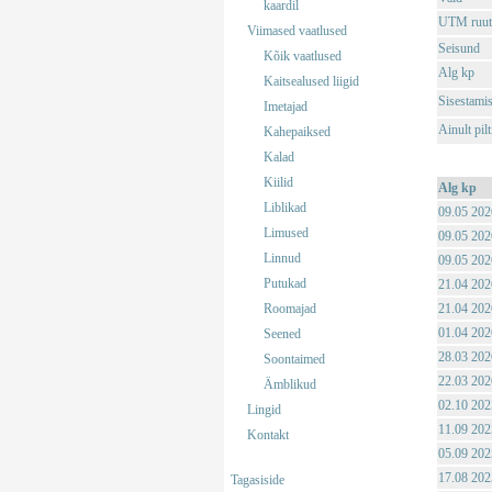
kaardil
UTM ruut
Viimased vaatlused
Seisund
Kõik vaatlused
Alg kp
Kaitsealused liigid
Sisestami
Imetajad
Ainult pil
Kahepaiksed
Kalad
Kiilid
Alg kp
Liblikad
09.05 202
Limused
09.05 202
Linnud
09.05 202
Putukad
21.04 202
Roomajad
21.04 202
01.04 202
Seened
28.03 202
Soontaimed
22.03 202
Ämblikud
02.10 202
Lingid
11.09 202
Kontakt
05.09 202
17.08 202
Tagasiside