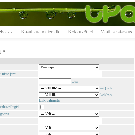
aasist
Kasulikud materjalid
Kokkuvõtted
Vaatluse sisestus
jad
m
i nime järgi
Otsi
est (lad)
lad (est)
Liik valimata
ealused liigid
gooria