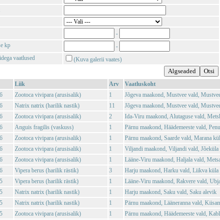
-
se kp
-
tidega vaatlused
(Kuva galerii vaates)
Liik
Arv
Vaatluskoht
6
Zootoca vivipara (arusisalik)
1
Jõgeva maakond, Mustvee vald, Mustvee
6
Natrix natrix (harilik nastik)
11
Jõgeva maakond, Mustvee vald, Mustvee
6
Zootoca vivipara (arusisalik)
2
Ida-Viru maakond, Alutaguse vald, Mets
6
Anguis fragilis (vaskuss)
1
Pärnu maakond, Häädemeeste vald, Penu
6
Zootoca vivipara (arusisalik)
1
Pärnu maakond, Saarde vald, Marana kü
6
Zootoca vivipara (arusisalik)
1
Viljandi maakond, Viljandi vald, Jõeküla
6
Zootoca vivipara (arusisalik)
1
Lääne-Viru maakond, Haljala vald, Mets
6
Vipera berus (harilik rästik)
3
Harju maakond, Harku vald, Liikva küla
5
Vipera berus (harilik rästik)
1
Lääne-Viru maakond, Rakvere vald, Ubja
5
Natrix natrix (harilik nastik)
1
Harju maakond, Saku vald, Saku alevik
5
Natrix natrix (harilik nastik)
1
Pärnu maakond, Lääneranna vald, Kiisam
5
Zootoca vivipara (arusisalik)
1
Pärnu maakond, Häädemeeste vald, Kabli