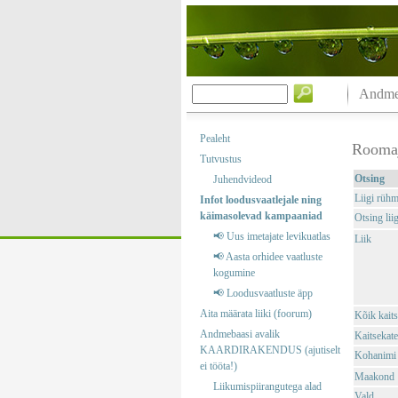
Andmeb
Pealeht
Rooma
Tutvustus
Otsing
Juhendvideod
Liigi rüh
Infot loodusvaatlejale ning
käimasolevad kampaaniad
Otsing liig
📢 Uus imetajate levikuatlas
Liik
📢 Aasta orhidee vaatluste
kogumine
📢 Loodusvaatluste äpp
Aita määrata liiki (foorum)
Kõik kaits
Andmebaasi avalik
Kaitsekate
KAARDIRAKENDUS (ajutiselt
Kohanimi
ei tööta!)
Maakond
Liikumispiirangutega alad
Vald