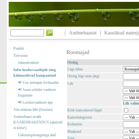
Andmebaasist
Kasulikud materja
Pealeht
Roomajad
Tutvustus
Otsing
Juhendvideod
Liigi rühm
Infot loodusvaatlejale ning
käimasolevad kampaaniad
Otsing liigi nime järgi
📢 Uus imetajate levikuatlas
Liik
📢 Aasta orhidee vaatluste
kogumine
📢 Loodusvaatluste äpp
Liik valim
Aita määrata liiki (foorum)
Kõik kaitsealused liigid
Andmebaasi avalik
Kaitsekategooria
KAARDIRAKENDUS (ajutiselt
Kohanimi
ei tööta!)
Maakond
Liikumispiirangutega alad
Vald