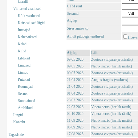
kaardil
UTM ruut
Viimased vaatlused
Seisund
Kõik vaatlused
Alg kp
Kaitsealused liigid
Sisestamise kp
Imetajad
Ainult piltidega vaatlused
Kahepaiksed
(Kuva 
Kalad
Kiilid
Alg kp
Liik
Liblikad
09.05 2026
Zootoca vivipara (arusisalik)
Limused
09.05 2026
Natrix natrix (harilik nastik)
Linnud
09.05 2026
Zootoca vivipara (arusisalik)
Putukad
21.04 2026
Anguis fragilis (vaskuss)
Roomajad
21.04 2026
Zootoca vivipara (arusisalik)
01.04 2026
Zootoca vivipara (arusisalik)
Seened
28.03 2026
Zootoca vivipara (arusisalik)
Soontaimed
22.03 2026
Vipera berus (harilik rästik)
Ämblikud
02.10 2025
Vipera berus (harilik rästik)
Lingid
11.09 2025
Natrix natrix (harilik nastik)
Kontakt
05.09 2025
Natrix natrix (harilik nastik)
17.08 2025
Zootoca vivipara (arusisalik)
Tagasiside