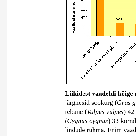
Liikidest vaadeldi kõige
järgnesid sookurg (
Grus g
rebane (
Vulpes vulpes
) 42 
(
Cygnus cygnus
) 33 korra
lindude rühma. Enim vaade