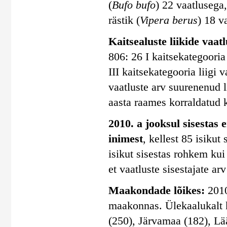
(
Bufo bufo
) 22 vaatlusega,
rästik (
Vipera berus
) 18 v
Kaitsealuste liikide vaatlu
806: 26 I kaitsekategooria 
III kaitsekategooria liigi 
vaatluste arv suurenenud 
aasta raames korraldatud k
2010. a jooksul sisestas 
inimest
, kellest 85 isiku
isikut sisestas rohkem kui
et vaatluste sisestajate ar
Maakondade lõikes:
2010
maakonnas. Ülekaalukalt 
(250), Järvamaa (182), Lä