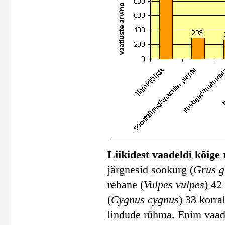
Liikidest vaadeldi kõige
järgnesid sookurg (
Grus g
rebane (
Vulpes vulpes
) 42 
(
Cygnus cygnus
) 33 korra
lindude rühma. Enim vaade