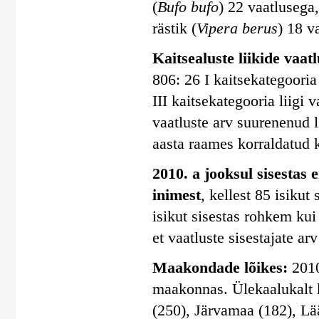
(
Bufo bufo
) 22 vaatlusega,
rästik (
Vipera berus
) 18 v
Kaitsealuste liikide vaatlu
806: 26 I kaitsekategooria 
III kaitsekategooria liigi 
vaatluste arv suurenenud 
aasta raames korraldatud k
2010. a jooksul sisestas 
inimest
, kellest 85 isiku
isikut sisestas rohkem kui
et vaatluste sisestajate ar
Maakondade lõikes:
2010
maakonnas. Ülekaalukalt 
(250), Järvamaa (182), Lä