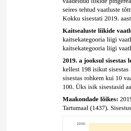
vaadeldud liikide pingerea
seires tehtud vaatluste tõtt
Kokku sisestati 2019. aasta
Kaitsealuste liikide vaatl
kaitsekategooria liigi vaatl
kaitsekategooria liigi vaatl
2019. a jooksul sisestas 
kellest 198 isikut sisesta
sisestas rohkem kui 10 vaa
100. Üks isik sisestasid a
Maakondade lõikes:
2019.
Tartumaal (1437). Sisestu