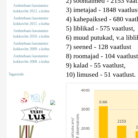
2) soontaimed - 2153 vaatl
Andmebaasi kasutamise
3) imetajad - 1848 vaatlus
kokkuvõte 2012. a kohta
4) kahepaiksed - 680 vaatl
Andmebaasi kasutamise
kokkuvõte 2011. a kohta
5) liblikad - 575 vaatlust,
Andmebaasi kasutamise
6) muud putukad, v.a libli
kokkuvõte 2010. a kohta
Andmebaasi kasutamise
7) seened - 128 vaatlust
kokkuvõte 2009. a kohta
8) roomajad - 104 vaatlust
Andmebaasi kasutamise
kokkuvõte 2008. a kohta
9) kalad - 55 vaatlust,
10) limused - 51 vaatlust.
Tagasiside