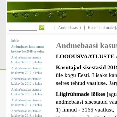
Andmebaasist
Kasulikud materja
Infoks
Andmebaasi kasut
Andmebaasi kasutamise
kokkuvõte 2019. a kohta
LOODUSVAATLUSTE A
Andmebaasi kasutamise
kokkuvõte 2018. a kohta
Kasutajad sisestasid 201
Andmebaasi kasutamise
kokkuvõte 2017. a kohta
üle kogu Eesti. Lisaks kan
Andmebaasi kasutamise
seires tehtud vaatluse. Jä
kokkuvõte 2016. a kohta
Andmebaasi kasutamise
Liigirühmade lõikes
jagun
kokkuvõte 2015. a kohta
Andmebaasi kasutamise
andmebaasi sisestatud vaa
kokkuvõte 2014. a kohta
1) linnud - 3166 vaatlust,
Andmebaasi kasutamise
kokkuvõte 2013. a kohta