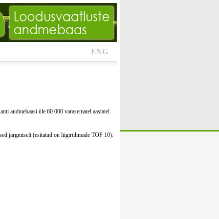
ENG
kanti andmebaasi üle 60 000 varasematel aastatel
sed järgmiselt (esitatud on liigirühmade TOP 10):