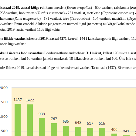
sisestati 2019. aastal kõige rohkem:
metsist (
Tetrao urogallus
) - 650 vaatlust, rabakonna (
Ran
 235 vaatlust, hoburästast (
Turdus viscivorus
) - 231 vaatlust, metskitse (
Capreolus capreolus
) 
ohukonna (
Rana temporaria
) - 171 vaatlust, tetre (
Tetrao tetrix
) - 154 vaatlust, musträhni (
Dryo
8 vaatlust. Enim vaadeldud liikide pingereas on mitmed liigid (nt metsis) nii kõrgel kohal nende s
tati 2019. aastal vaatlusi 1153 liigi kohta.
te liikide vaatlusi sisestati 2019. aastal 4271 korral:
144 I kaitsekategooria liigi vaatlust, 117
oria liigi vaatlust.
oksul sisestas loodusvaatlusi
Loodusvaatluste andmebaasi
311 isikut
, kellest 198 isikut sis
isestas rohkem kui 10 vaatlust ja neist omakorda 18 isikut sisestas rohkem kui 100. Üks isik sis
e lõikes:
2019. aastal sisestati kõige rohkem sisestati vaatlusi Tartumaal (1437). Sisestuste 