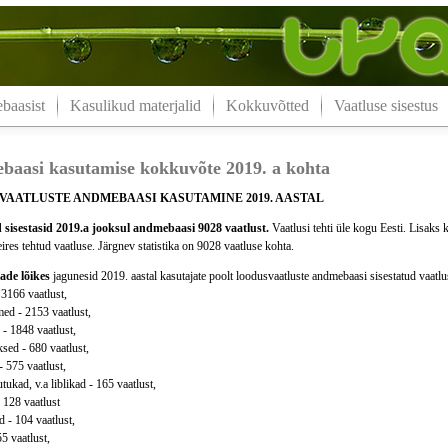
aasist
Kasulikud materjalid
Kokkuvõtted
Vaatluse sisestus
aasi kasutamise kokkuvõte 2019. a kohta
VAATLUSTE ANDMEBAASI KASUTAMINE 2019. AASTAL
 sisestasid 2019.a jooksul andmebaasi 9028 vaatlust.
Vaatlusi tehti üle kogu Eesti. Lisaks 
eires tehtud vaatluse. Järgnev statistika on 9028 vaatluse kohta.
ade lõikes
jagunesid 2019. aastal kasutajate poolt loodusvaatluste andmebaasi sisestatud vaatlu
 3166 vaatlust,
ed - 2153 vaatlust,
 - 1848 vaatlust,
sed - 680 vaatlust,
- 575 vaatlust,
ukad, v.a liblikad - 165 vaatlust,
 128 vaatlust
 - 104 vaatlust,
55 vaatlust,