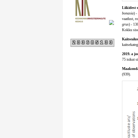
Liikidest 
bonasia
) -
vaatlust, r
grus
) - 13
Kokku sises
Kaitsealus
233685133
kaitsekatego
2019. a jo
75 isikut s
Maakondad
(939).