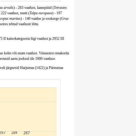
a arvalis
) - 283 vaatlust, laanepüüd (
Tetrastes
- 222 vaatlust, mutti (
Talpa europaea
) - 197
copus martius
) - 140 vaatlus ja sookurge (
Grus
eires tehtud vaatluste tõttu.
5 II kaitsekategooria liigi vaatlust ja 2952 III
estas kolm või enam vaatlust. Viimastest omakorda
estasid aasta jooksul üle 1000 vaatluse.
arvult järgnesid Harjumaa (1422) ja Pärnumaa