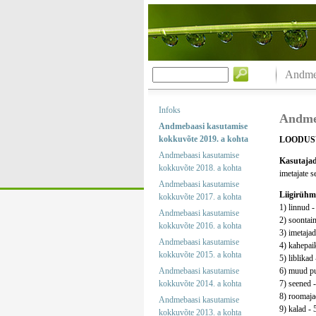
Andmeb
Infoks
Andmeb
Andmebaasi kasutamise
kokkuvõte 2019. a kohta
LOODUS
Andmebaasi kasutamise
Kasutajad
kokkuvõte 2018. a kohta
imetajate s
Andmebaasi kasutamise
Liigirühm
kokkuvõte 2017. a kohta
1) linnud -
Andmebaasi kasutamise
2) soontaim
kokkuvõte 2016. a kohta
3) imetajad
Andmebaasi kasutamise
4) kahepaik
kokkuvõte 2015. a kohta
5) liblikad 
Andmebaasi kasutamise
6) muud put
kokkuvõte 2014. a kohta
7) seened -
8) roomajad
Andmebaasi kasutamise
9) kalad - 
kokkuvõte 2013. a kohta