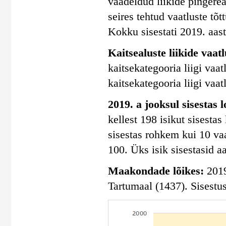
vaadeldud liikide pingerea
seires tehtud vaatluste tõtt
Kokku sisestati 2019. aasta
Kaitsealuste liikide vaatl
kaitsekategooria liigi vaatl
kaitsekategooria liigi vaatl
2019. a jooksul sisestas 
kellest 198 isikut sisesta
sisestas rohkem kui 10 vaa
100. Üks isik sisestasid a
Maakondade lõikes:
2019.
Tartumaal (1437). Sisestu