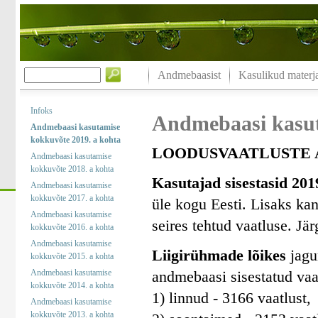
Andmebaasist
Kasulikud materja
Infoks
Andmebaasi kasut
Andmebaasi kasutamise
kokkuvõte 2019. a kohta
LOODUSVAATLUSTE A
Andmebaasi kasutamise
kokkuvõte 2018. a kohta
Kasutajad sisestasid 201
Andmebaasi kasutamise
kokkuvõte 2017. a kohta
üle kogu Eesti. Lisaks kan
Andmebaasi kasutamise
seires tehtud vaatluse. Jä
kokkuvõte 2016. a kohta
Andmebaasi kasutamise
Liigirühmade lõikes
jagun
kokkuvõte 2015. a kohta
Andmebaasi kasutamise
andmebaasi sisestatud vaa
kokkuvõte 2014. a kohta
1) linnud - 3166 vaatlust,
Andmebaasi kasutamise
kokkuvõte 2013. a kohta