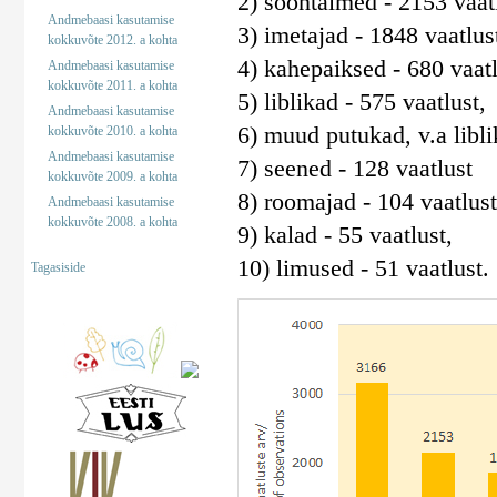
2) soontaimed - 2153 vaatl
Andmebaasi kasutamise
3) imetajad - 1848 vaatlus
kokkuvõte 2012. a kohta
4) kahepaiksed - 680 vaatl
Andmebaasi kasutamise
kokkuvõte 2011. a kohta
5) liblikad - 575 vaatlust,
Andmebaasi kasutamise
6) muud putukad, v.a libli
kokkuvõte 2010. a kohta
Andmebaasi kasutamise
7) seened - 128 vaatlust
kokkuvõte 2009. a kohta
8) roomajad - 104 vaatlust
Andmebaasi kasutamise
kokkuvõte 2008. a kohta
9) kalad - 55 vaatlust,
10) limused - 51 vaatlust.
Tagasiside