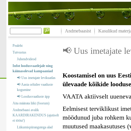
Andmebaasist
Kasulikud materja
Pealeht
📢 Uus imetajate le
Tutvustus
Juhendvideod
Infot loodusvaatlejale ning
käimasolevad kampaaniad
Koostamisel on uus Eesti
📢 Uus imetajate levikuatlas
ülevaade kõikide looduses
📢 Aasta orhidee vaatluste
kogumine
VAATA aktiivselt uuenev
📢 Loodusvaatluste äpp
Aita määrata liiki (foorum)
Eelmisest terviklikust im
Andmebaasi avalik
KAARDIRAKENDUS (ajutiselt
möödunud juba rohkem kui
ei tööta!)
muutused maakasutuses (v
Liikumispiirangutega alad