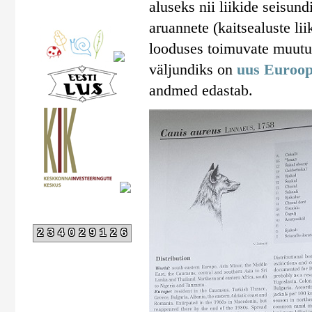
aluseks nii liikide seisun
aruannete (kaitsealuste lii
looduses toimuvate muutus
väljundiks on
uus Euroop
andmed edastab.
234029126