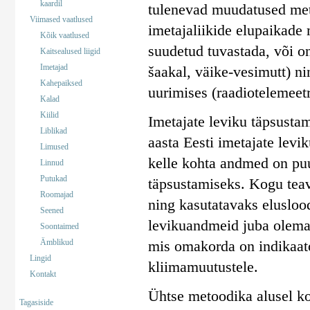
kaardil
tulenevad muudatused mets
Viimased vaatlused
imetajaliikide elupaikade
Kõik vaatlused
suudetud tuvastada, või on
Kaitsealused liigid
Imetajad
šaakal, väike-vesimutt) ni
Kahepaiksed
uurimises (raadiotelemeetr
Kalad
Kiilid
Imetajate leviku täpsusta
Liblikad
aasta Eesti imetajate levi
Limused
kelle kohta andmed on puu
Linnud
Putukad
täpsustamiseks. Kogu teav
Roomajad
ning kasutatavaks elusloo
Seened
levikuandmeid juba olemas
Soontaimed
Ämblikud
mis omakorda on indikaato
Lingid
kliimamuutustele.
Kontakt
Ühtse metoodika alusel koo
Tagasiside