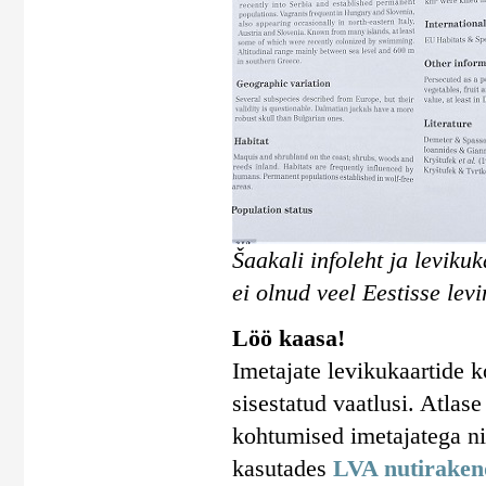
Šaakali infoleht ja leviku
ei olnud veel Eestisse levi
Löö kaasa!
Imetajate levikukaartide 
sisestatud vaatlusi. Atlas
kohtumised imetajatega n
kasutades
LVA nutiraken