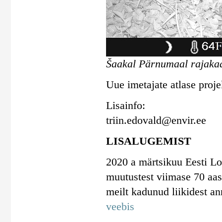
Šaakal Pärnumaal rajakaa
Uue imetajate atlase proje
Lisainfo:
triin.edovald@envir.ee
LISALUGEMIST
2020 a märtsikuu Eesti Lo
muutustest viimase 70 aast
meilt kadunud liikidest a
veebis