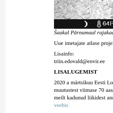
Šaakal Pärnumaal rajakaa
Uue imetajate atlase proje
Lisainfo:
triin.edovald@envir.ee
LISALUGEMIST
2020 a märtsikuu Eesti Lo
muutustest viimase 70 aast
meilt kadunud liikidest a
veebis