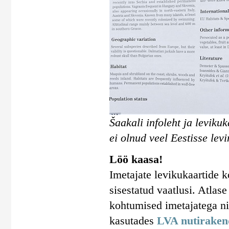
Šaakali infoleht ja leviku
ei olnud veel Eestisse levi
Löö kaasa!
Imetajate levikukaartide 
sisestatud vaatlusi. Atlas
kohtumised imetajatega n
kasutades
LVA nutiraken