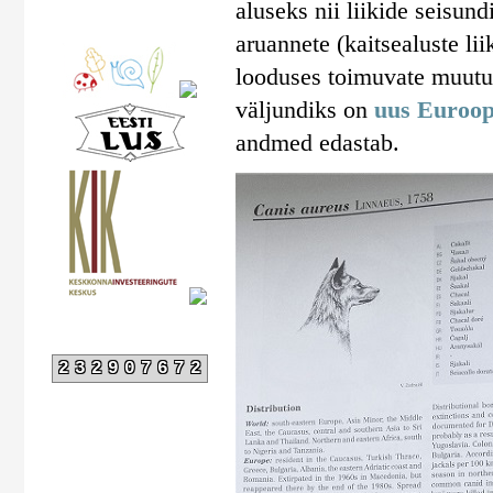
aluseks nii liikide seisun
aruannete (kaitsealuste lii
looduses toimuvate muutus
väljundiks on
uus Euroop
andmed edastab.
232907672