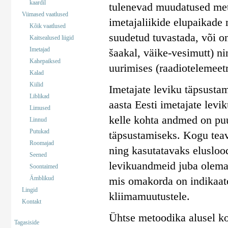
kaardil
tulenevad muudatused mets
Viimased vaatlused
imetajaliikide elupaikade
Kõik vaatlused
suudetud tuvastada, või on
Kaitsealused liigid
Imetajad
šaakal, väike-vesimutt) ni
Kahepaiksed
uurimises (raadiotelemeetr
Kalad
Kiilid
Imetajate leviku täpsusta
Liblikad
aasta Eesti imetajate levi
Limused
kelle kohta andmed on puu
Linnud
Putukad
täpsustamiseks. Kogu teav
Roomajad
ning kasutatavaks elusloo
Seened
levikuandmeid juba olemas
Soontaimed
Ämblikud
mis omakorda on indikaato
Lingid
kliimamuutustele.
Kontakt
Ühtse metoodika alusel koo
Tagasiside