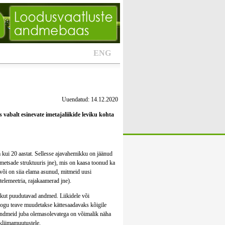
ENG
Uuendatud: 14.12.2020
 vabalt esinevate imetajaliikide leviku kohta
kui 20 aastat. Sellesse ajavahemikku on jäänud
etsade struktuuris jne), mis on kaasa toonud ka
 või on siia elama asunud, mitmeid uusi
telemeetria, rajakaamerad jne).
vikut puudutavad andmed. Liikidele või
Kogu teave muudetakse kättesaadavaks kõigile
uandmeid juba olemasolevatega on võimalik näha
kliimamuutustele.