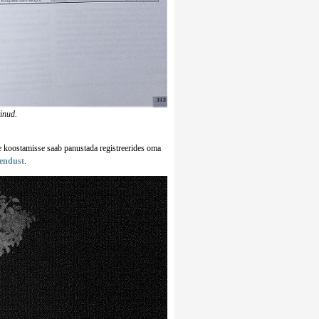
vinud.
se koostamisse saab panustada registreerides oma
endust
.