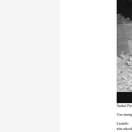
Šaakal Pär
Uue imetaja
Lisainfo:
triin.edov