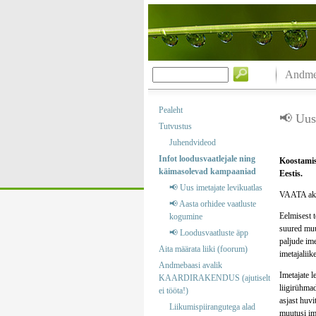
Andmeb
Pealeht
📢 Uus 
Tutvustus
Juhendvideod
Infot loodusvaatlejale ning
Koostamise
käimasolevad kampaaniad
Eestis.
📢 Uus imetajate levikuatlas
VAATA akt
📢 Aasta orhidee vaatluste
Eelmisest 
kogumine
suured muu
📢 Loodusvaatluste äpp
paljude ime
Aita määrata liiki (foorum)
imetajaliik
Andmebaasi avalik
Imetajate 
KAARDIRAKENDUS (ajutiselt
liigirühma
ei tööta!)
asjast huv
Liikumispiirangutega alad
muutusi im