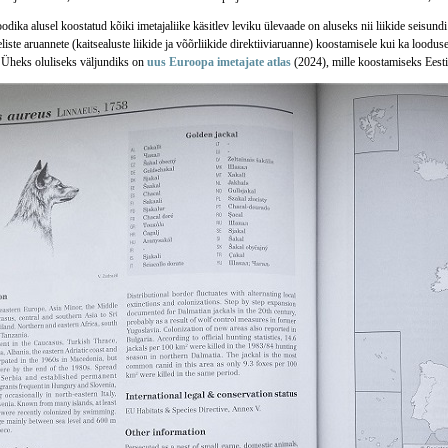
dika alusel koostatud kõiki imetajaliike käsitlev leviku ülevaade on aluseks nii liikide seisun
iste aruannete (kaitsealuste liikide ja võõrliikide direktiiviaruanne) koostamisele kui ka lood
. Üheks oluliseks väljundiks on
uus Euroopa imetajate atlas
(2024), mille koostamiseks Eest