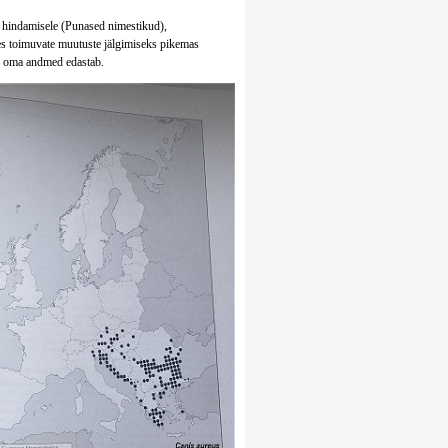
di hindamisele (Punased nimestikud),
uses toimuvate muutuste jälgimiseks pikemas
i oma andmed edastab.