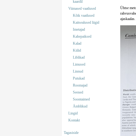
kaardil
Ühtse metoo
Viimased vaatlused
rahvusvahel
Kõik vaatlused
ajaskaalas
Kaitsealused liigid
Imetajad
Kahepaiksed
Kalad
Kiilid
Liblikad
Limused
Linnud
Putukad
Roomajad
Seened
Soontaimed
Ämblikud
Lingid
Kontakt
Tagasiside