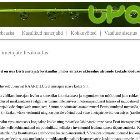
aasist
Kasulikud materjalid
Kokkuvõtted
Vaatluse sisestus
imetajate levikuatlas
l on uus Eesti imetajate levikuatlas, milles antakse aktuaalne ülevaade kõikide looduses
iivselt uuenevat KAARDILUGU imetajate atlase kohta
SIIT
terviklikust imetajate leviku andmestiku koondamisest ja kogumisest on möödunud juba rohkem 
tused maakasutuses (valglinnastumine, intensiivsest metsamajandusest tulenevad muudatused m
tajaliikide elupaikade muutused. Samuti on viimastel aastakümnetel Eestis suudetud tuvastada,
e (nt šaakal, väike-vesimutt) ning kasutusele võetud uusi viise imetajate leviku uurimises (raadio
leviku täpsustamiseks kogutakse kokku ning töötatakse läbi paarikümne aasta Eesti imetajate le
dele, kelle kohta andmed on puudulikud, tellitakse inventuurid levikuandmete täpsustamiseks. 
itatutele ning kasutatavaks eluslooduse kaitse planeerimisel. Võrreldes viimaste uuemaid levik
etajate levikus, mis omakorda on indikaatoriks paljudele suurematele keskkonnamuutustele, nt 