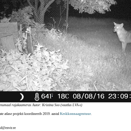
numaal rajakaameras Autor: Kristina Soo (vaatlus LVA-s)
te atlase projekti koordineerib 2019. aastal
Keskkonnaagentuur
.
ald@envir.ee