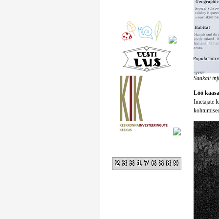
Šaakali inf
Löö kaasa
Imetajate 
kohtumised
233176889