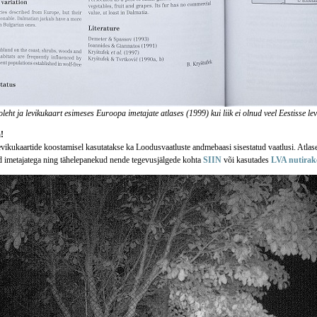
oleht ja levikukaart esimeses Euroopa imetajate atlases (1999) kui liik ei olnud veel Eestisse le
!
levikukaartide koostamisel kasutatakse ka Loodusvaatluste andmebaasi sisestatud vaatlusi. Atla
 imetajatega ning tähelepanekud nende tegevusjälgede kohta
SIIN
või kasutades
LVA nutirak