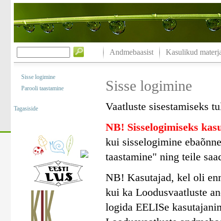
Andmebaasist
Kasulikud materja
Sisse logimine
Sisse logimine
Parooli taastamine
Vaatluste sisestamiseks tu
Tagasiside
NB! Sisselogimiseks ka
kui sisselogimine ebaõnne
taastamine" ning teile saa
NB! Kasutajad, kel oli en
kui ka Loodusvaatluste a
logida EELISe kasutajanim