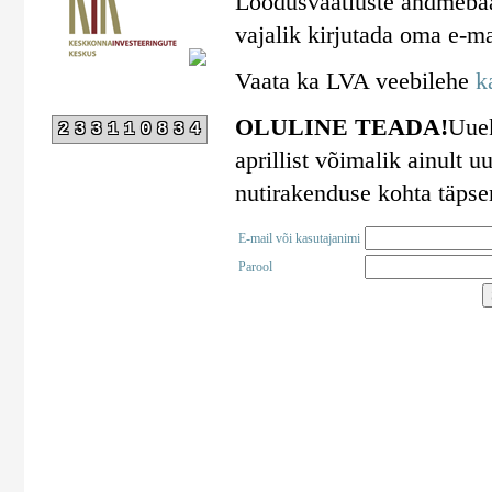
Loodusvaatluste andmebaa
vajalik kirjutada oma e-ma
Vaata ka LVA veebilehe
k
OLULINE TEADA!
Uuek
233110834
aprillist võimalik ainult
nutirakenduse kohta täps
E-mail või kasutajanimi
Parool