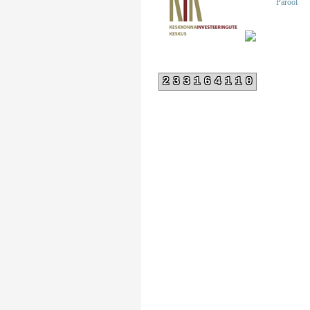
Parool
233164110