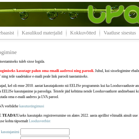
aasist
Kasulikud materjalid
Kokkuvõtted
Vaatluse sisestus
logimine
isestamiseks tuleb sisse logida.
logimiseks kasutage palun oma
emaili aadressi
ning parooli.
Juhul, kui sisselogimine ebaõn
 ning teile saadetakse e-maili peale link parooli taastamiseks.
jad, kel oli enne 2010. aastat kasutajakonto nii EELISe programmis kui ka Loodusvaatluste 
da EELISe kasutajanime ja parooliga. Teistele jäid kehtima nende Loodusvaatluste andmebaasi k
jutada oma e-maili aadress ja LVA parool.
VA veebilehe
kasutustingimusi
E TEADA!
Uueks kasutajaks registreerumine on alates 2022. aasta aprillist võimalik ainult u
use kohta täpsemalt
Loodusveebist
 kasutajanimi