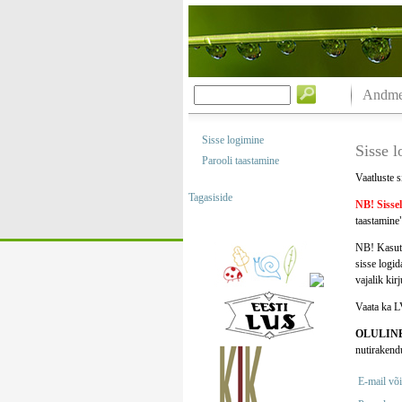
Andmeb
Sisse logimine
Sisse 
Parooli taastamine
Vaatluste s
Tagasiside
NB! Sisse
taastamine"
NB! Kasuta
sisse logi
vajalik kir
Vaata ka L
OLULIN
nutirakend
E-mail või