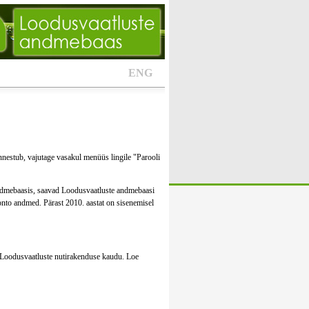
ENG
nestub, vajutage vasakul menüüs lingile "Parooli
andmebaasis, saavad Loodusvaatluste andmebaasi
onto andmed. Pärast 2010. aastat on sisenemisel
ue Loodusvaatluste nutirakenduse kaudu. Loe