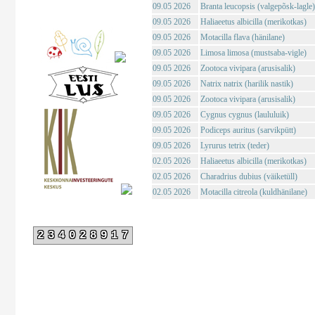
09.05 2026
Branta leucopsis (valgepõsk-lagle)
09.05 2026
Haliaeetus albicilla (merikotkas)
09.05 2026
Motacilla flava (hänilane)
09.05 2026
Limosa limosa (mustsaba-vigle)
09.05 2026
Zootoca vivipara (arusisalik)
09.05 2026
Natrix natrix (harilik nastik)
09.05 2026
Zootoca vivipara (arusisalik)
09.05 2026
Cygnus cygnus (laululuik)
09.05 2026
Podiceps auritus (sarvikpütt)
09.05 2026
Lyrurus tetrix (teder)
02.05 2026
Haliaeetus albicilla (merikotkas)
02.05 2026
Charadrius dubius (väiketüll)
02.05 2026
Motacilla citreola (kuldhänilane)
234028917