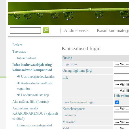
Andmebaasist
Kasulikud materja
Pealeht
Kaitsealused liigid
Tutvustus
Otsing
Juhendvideod
Liigi rühm
Infot loodusvaatlejale ning
käimasolevad kampaaniad
Otsing liigi nime järgi
📢 Uus imetajate levikuatlas
Liik
📢 Aasta orhidee vaatluste
kogumine
📢 Loodusvaatluste äpp
Liik valim
Aita määrata liiki (foorum)
Kõik kaitsealused liigid
Andmebaasi avalik
Kaitsekategooria
KAARDIRAKENDUS (ajutiselt
Kohanimi
ei tööta!)
Maakond
Liikumispiirangutega alad
Vald