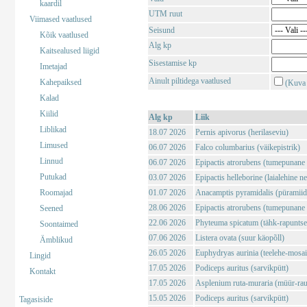
kaardil
UTM ruut
Viimased vaatlused
Seisund
Kõik vaatlused
Alg kp
Kaitsealused liigid
Sisestamise kp
Imetajad
Ainult piltidega vaatlused
Kahepaiksed
(Kuva 
Kalad
Kiilid
Alg kp
Liik
Liblikad
18.07 2026
Pernis apivorus (herilaseviu)
Limused
06.07 2026
Falco columbarius (väikepistrik)
Linnud
06.07 2026
Epipactis atrorubens (tumepunane 
Putukad
03.07 2026
Epipactis helleborine (laialehine n
Roomajad
01.07 2026
Anacamptis pyramidalis (püramii
28.06 2026
Epipactis atrorubens (tumepunane 
Seened
22.06 2026
Phyteuma spicatum (tähk-rapuntse
Soontaimed
07.06 2026
Listera ovata (suur käopõll)
Ämblikud
26.05 2026
Euphydryas aurinia (teelehe-mosaii
Lingid
17.05 2026
Podiceps auritus (sarvikpütt)
Kontakt
17.05 2026
Asplenium ruta-muraria (müür-rau
15.05 2026
Podiceps auritus (sarvikpütt)
Tagasiside