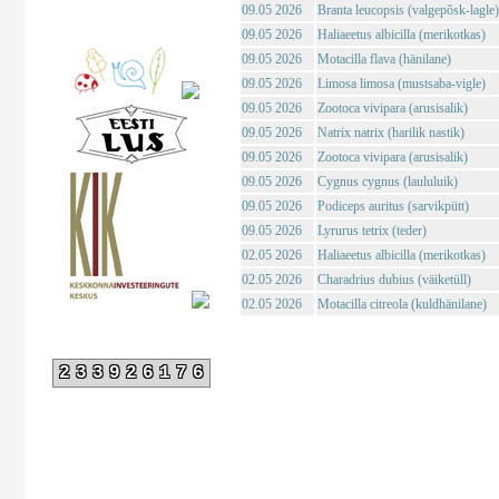
09.05 2026
Branta leucopsis (valgepõsk-lagle)
09.05 2026
Haliaeetus albicilla (merikotkas)
09.05 2026
Motacilla flava (hänilane)
09.05 2026
Limosa limosa (mustsaba-vigle)
09.05 2026
Zootoca vivipara (arusisalik)
09.05 2026
Natrix natrix (harilik nastik)
09.05 2026
Zootoca vivipara (arusisalik)
09.05 2026
Cygnus cygnus (laululuik)
09.05 2026
Podiceps auritus (sarvikpütt)
09.05 2026
Lyrurus tetrix (teder)
02.05 2026
Haliaeetus albicilla (merikotkas)
02.05 2026
Charadrius dubius (väiketüll)
02.05 2026
Motacilla citreola (kuldhänilane)
233926176