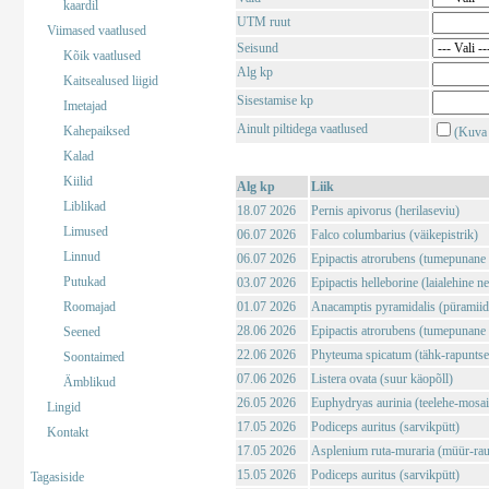
kaardil
UTM ruut
Viimased vaatlused
Seisund
Kõik vaatlused
Alg kp
Kaitsealused liigid
Sisestamise kp
Imetajad
Ainult piltidega vaatlused
Kahepaiksed
(Kuva 
Kalad
Kiilid
Alg kp
Liik
Liblikad
18.07 2026
Pernis apivorus (herilaseviu)
Limused
06.07 2026
Falco columbarius (väikepistrik)
Linnud
06.07 2026
Epipactis atrorubens (tumepunane 
Putukad
03.07 2026
Epipactis helleborine (laialehine n
Roomajad
01.07 2026
Anacamptis pyramidalis (püramii
28.06 2026
Epipactis atrorubens (tumepunane 
Seened
22.06 2026
Phyteuma spicatum (tähk-rapuntse
Soontaimed
07.06 2026
Listera ovata (suur käopõll)
Ämblikud
26.05 2026
Euphydryas aurinia (teelehe-mosaii
Lingid
17.05 2026
Podiceps auritus (sarvikpütt)
Kontakt
17.05 2026
Asplenium ruta-muraria (müür-rau
15.05 2026
Podiceps auritus (sarvikpütt)
Tagasiside