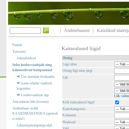
Andmebaasist
Kasulikud materja
Pealeht
Kaitsealused liigid
Tutvustus
Otsing
Juhendvideod
Liigi rühm
Infot loodusvaatlejale ning
käimasolevad kampaaniad
Otsing liigi nime järgi
📢 Uus imetajate levikuatlas
Liik
📢 Aasta orhidee vaatluste
kogumine
📢 Loodusvaatluste äpp
Liik valim
Aita määrata liiki (foorum)
Kõik kaitsealused liigid
Andmebaasi avalik
Kaitsekategooria
KAARDIRAKENDUS (ajutiselt
Kohanimi
ei tööta!)
Maakond
Liikumispiirangutega alad
Vald