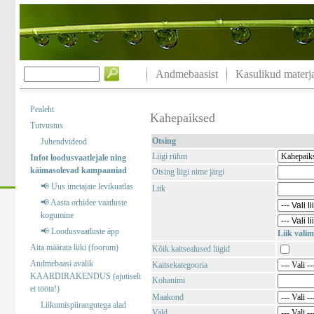
Andmebaasist
Kasulikud materja
Pealeht
Kahepaiksed
Tutvustus
Otsing
Juhendvideod
Liigi rühm
Infot loodusvaatlejale ning
käimasolevad kampaaniad
Otsing liigi nime järgi
📢 Uus imetajate levikuatlas
Liik
📢 Aasta orhidee vaatluste
kogumine
📢 Loodusvaatluste äpp
Liik valim
Aita määrata liiki (foorum)
Kõik kaitsealused liigid
Andmebaasi avalik
Kaitsekategooria
KAARDIRAKENDUS (ajutiselt
Kohanimi
ei tööta!)
Maakond
Liikumispiirangutega alad
Vald