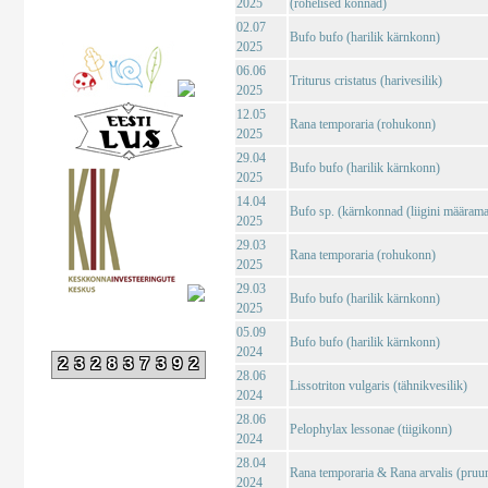
2025
(rohelised konnad)
02.07
Bufo bufo (harilik kärnkonn)
2025
06.06
Triturus cristatus (harivesilik)
2025
12.05
Rana temporaria (rohukonn)
2025
29.04
Bufo bufo (harilik kärnkonn)
2025
14.04
Bufo sp. (kärnkonnad (liigini määrama
2025
29.03
Rana temporaria (rohukonn)
2025
29.03
Bufo bufo (harilik kärnkonn)
2025
05.09
Bufo bufo (harilik kärnkonn)
2024
232837392
28.06
Lissotriton vulgaris (tähnikvesilik)
2024
28.06
Pelophylax lessonae (tiigikonn)
2024
28.04
Rana temporaria & Rana arvalis (pruu
2024