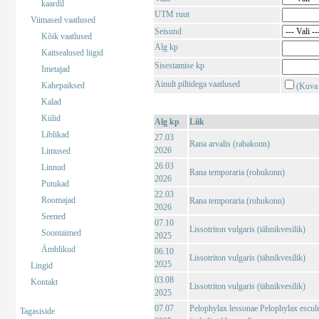
kaardil
UTM ruut
Viimased vaatlused
Seisund
Kõik vaatlused
Alg kp
Kaitsealused liigid
Sisestamise kp
Imetajad
Ainult piltidega vaatlused
Kahepaiksed
(Kuva 
Kalad
Kiilid
Alg kp
Liik
Liblikad
27.03
Rana arvalis (rabakonn)
2026
Limused
26.03
Linnud
Rana temporaria (rohukonn)
2026
Putukad
22.03
Roomajad
Rana temporaria (rohukonn)
2026
Seened
07.10
Lissotriton vulgaris (tähnikvesilik)
Soontaimed
2025
Ämblikud
06.10
Lissotriton vulgaris (tähnikvesilik)
2025
Lingid
03.08
Kontakt
Lissotriton vulgaris (tähnikvesilik)
2025
07.07
Pelophylax lessonae Pelophylax escul
Tagasiside