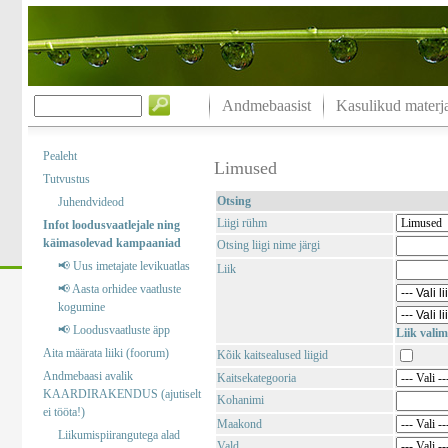
Andmebaasist
Kasulikud materja
Pealeht
Limused
Tutvustus
Otsing
Juhendvideod
Liigi rühm
Infot loodusvaatlejale ning
käimasolevad kampaaniad
Otsing liigi nime järgi
📢 Uus imetajate levikuatlas
Liik
📢 Aasta orhidee vaatluste
kogumine
📢 Loodusvaatluste äpp
Liik valim
Aita määrata liiki (foorum)
Kõik kaitsealused liigid
Andmebaasi avalik
Kaitsekategooria
KAARDIRAKENDUS (ajutiselt
Kohanimi
ei tööta!)
Maakond
Liikumispiirangutega alad
Vald