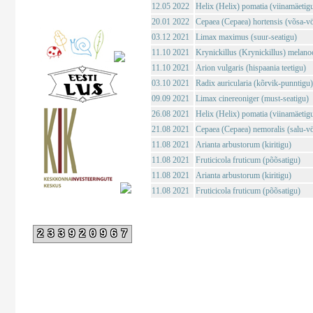
12.05 2022
Helix (Helix) pomatia (viinamäetig
20.01 2022
Cepaea (Cepaea) hortensis (võsa-vö
03.12 2021
Limax maximus (suur-seatigu)
11.10 2021
Krynickillus (Krynickillus) melano
11.10 2021
Arion vulgaris (hispaania teetigu)
03.10 2021
Radix auricularia (kõrvik-punntigu)
09.09 2021
Limax cinereoniger (must-seatigu)
26.08 2021
Helix (Helix) pomatia (viinamäetig
21.08 2021
Cepaea (Cepaea) nemoralis (salu-vö
11.08 2021
Arianta arbustorum (kiritigu)
11.08 2021
Fruticicola fruticum (põõsatigu)
11.08 2021
Arianta arbustorum (kiritigu)
11.08 2021
Fruticicola fruticum (põõsatigu)
233920967