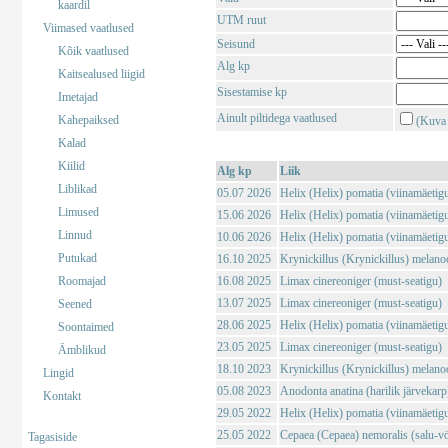
kaardil
UTM ruut
Viimased vaatlused
Seisund
Kõik vaatlused
Alg kp
Kaitsealused liigid
Sisestamise kp
Imetajad
Ainult piltidega vaatlused
Kahepaiksed
(Kuva 
Kalad
Kiilid
Alg kp
Liik
Liblikad
05.07 2026
Helix (Helix) pomatia (viinamäetig
Limused
15.06 2026
Helix (Helix) pomatia (viinamäetig
Linnud
10.06 2026
Helix (Helix) pomatia (viinamäetig
Putukad
16.10 2025
Krynickillus (Krynickillus) melano
Roomajad
16.08 2025
Limax cinereoniger (must-seatigu)
13.07 2025
Limax cinereoniger (must-seatigu)
Seened
28.06 2025
Helix (Helix) pomatia (viinamäetig
Soontaimed
23.05 2025
Limax cinereoniger (must-seatigu)
Ämblikud
18.10 2023
Krynickillus (Krynickillus) melano
Lingid
05.08 2023
Anodonta anatina (harilik järvekarp
Kontakt
29.05 2022
Helix (Helix) pomatia (viinamäetig
25.05 2022
Cepaea (Cepaea) nemoralis (salu-vö
Tagasiside