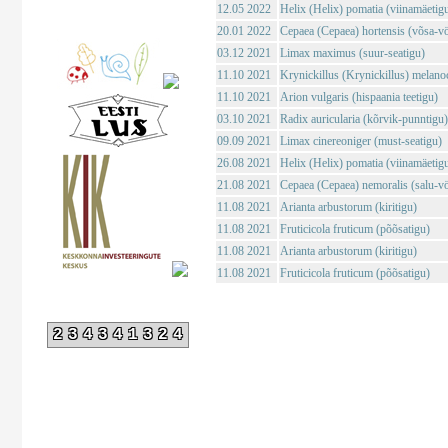
12.05 2022
Helix (Helix) pomatia (viinamäetig
20.01 2022
Cepaea (Cepaea) hortensis (võsa-vö
03.12 2021
Limax maximus (suur-seatigu)
11.10 2021
Krynickillus (Krynickillus) melano
11.10 2021
Arion vulgaris (hispaania teetigu)
03.10 2021
Radix auricularia (kõrvik-punntigu)
09.09 2021
Limax cinereoniger (must-seatigu)
26.08 2021
Helix (Helix) pomatia (viinamäetig
21.08 2021
Cepaea (Cepaea) nemoralis (salu-vö
11.08 2021
Arianta arbustorum (kiritigu)
11.08 2021
Fruticicola fruticum (põõsatigu)
11.08 2021
Arianta arbustorum (kiritigu)
11.08 2021
Fruticicola fruticum (põõsatigu)
234341324