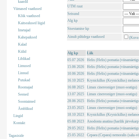
kaardil
UTM ruut
Viimased vaatlused
Seisund
Kõik vaatlused
Alg kp
Kaitsealused liigid
Sisestamise kp
Imetajad
Ainult piltidega vaatlused
Kahepaiksed
(Kuva 
Kalad
Kiilid
Alg kp
Liik
Liblikad
05.07 2026
Helix (Helix) pomatia (viinamäetig
Limused
15.06 2026
Helix (Helix) pomatia (viinamäetig
Linnud
10.06 2026
Helix (Helix) pomatia (viinamäetig
Putukad
16.10 2025
Krynickillus (Krynickillus) melano
Roomajad
16.08 2025
Limax cinereoniger (must-seatigu)
13.07 2025
Limax cinereoniger (must-seatigu)
Seened
28.06 2025
Helix (Helix) pomatia (viinamäetig
Soontaimed
23.05 2025
Limax cinereoniger (must-seatigu)
Ämblikud
18.10 2023
Krynickillus (Krynickillus) melano
Lingid
05.08 2023
Anodonta anatina (harilik järvekarp
Kontakt
29.05 2022
Helix (Helix) pomatia (viinamäetig
25.05 2022
Cepaea (Cepaea) nemoralis (salu-vö
Tagasiside