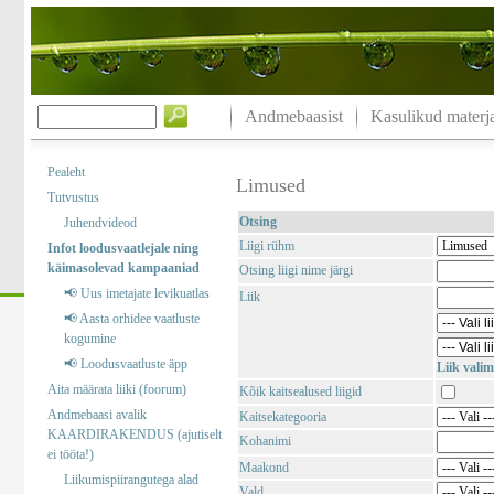
Andmebaasist
Kasulikud materja
Pealeht
Limused
Tutvustus
Otsing
Juhendvideod
Liigi rühm
Infot loodusvaatlejale ning
käimasolevad kampaaniad
Otsing liigi nime järgi
📢 Uus imetajate levikuatlas
Liik
📢 Aasta orhidee vaatluste
kogumine
📢 Loodusvaatluste äpp
Liik valim
Aita määrata liiki (foorum)
Kõik kaitsealused liigid
Andmebaasi avalik
Kaitsekategooria
KAARDIRAKENDUS (ajutiselt
Kohanimi
ei tööta!)
Maakond
Liikumispiirangutega alad
Vald