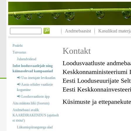
Andmebaasist
Kasulikud materja
Pealeht
Kontakt
Tutvustus
Juhendvideod
Loodusvaatluste andmeba
Infot loodusvaatlejale ning
Keskkonnaministeeriumi I
käimasolevad kampaaniad
📢 Uus imetajate levikuatlas
Eesti Looduseuurijate Sel
📢 Aasta orhidee vaatluste
Eesti Keskkonnainvesteer
kogumine
📢 Loodusvaatluste äpp
Küsimuste ja ettepanekute 
Aita määrata liiki (foorum)
Andmebaasi avalik
KAARDIRAKENDUS (ajutiselt
ei tööta!)
Liikumispiirangutega alad