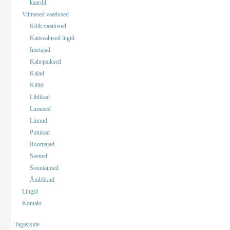
kaardil
Viimased vaatlused
Kõik vaatlused
Kaitsealused liigid
Imetajad
Kahepaiksed
Kalad
Kiilid
Liblikad
Limused
Linnud
Putukad
Roomajad
Seened
Soontaimed
Ämblikud
Lingid
Kontakt
Tagasiside