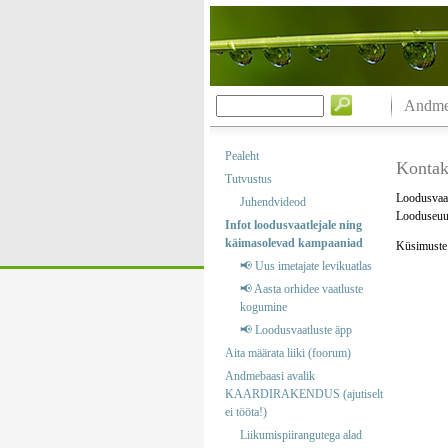
Andmeb
Pealeht
Kontak
Tutvustus
Loodusvaat
Juhendvideod
Looduseuur
Infot loodusvaatlejale ning
käimasolevad kampaaniad
Küsimuste j
📢 Uus imetajate levikuatlas
📢 Aasta orhidee vaatluste
kogumine
📢 Loodusvaatluste äpp
Aita määrata liiki (foorum)
Andmebaasi avalik
KAARDIRAKENDUS (ajutiselt
ei tööta!)
Liikumispiirangutega alad