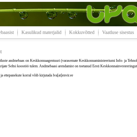
aasist
Kasulikud materjalid
Kokkuvõtted
Vaatluse sisestus
t
luste andmebaas on Keskkonnaagentuuri (varasemate Keskkonnaministeeriumi Info- ja Tehno
ijate Seltsi koostöö tulem. Andmebaasi arendamist on toetanud Eesti Keskkonnainvesteeringu
a ettepanekute korral võib kirjutada lva[at]envir.ee