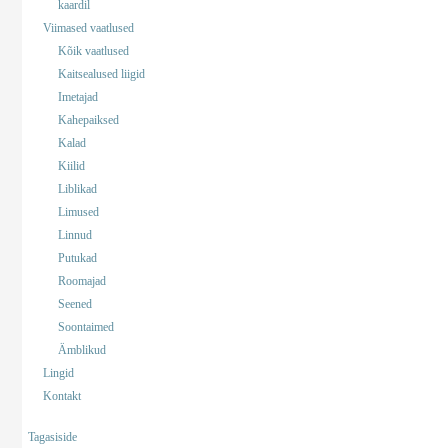
kaardil
Viimased vaatlused
Kõik vaatlused
Kaitsealused liigid
Imetajad
Kahepaiksed
Kalad
Kiilid
Liblikad
Limused
Linnud
Putukad
Roomajad
Seened
Soontaimed
Ämblikud
Lingid
Kontakt
Tagasiside