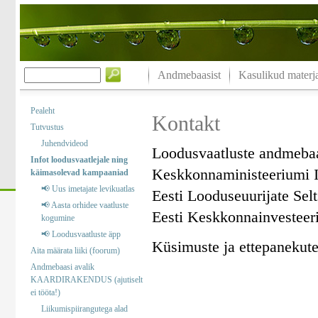
Andmebaasist
Kasulikud materja
Pealeht
Kontakt
Tutvustus
Juhendvideod
Loodusvaatluste andmeba
Infot loodusvaatlejale ning
Keskkonnaministeeriumi I
käimasolevad kampaaniad
📢 Uus imetajate levikuatlas
Eesti Looduseuurijate Sel
📢 Aasta orhidee vaatluste
Eesti Keskkonnainvesteer
kogumine
📢 Loodusvaatluste äpp
Küsimuste ja ettepanekute 
Aita määrata liiki (foorum)
Andmebaasi avalik
KAARDIRAKENDUS (ajutiselt
ei tööta!)
Liikumispiirangutega alad