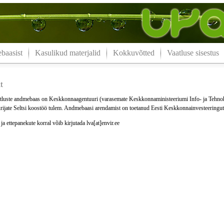
aasist
Kasulikud materjalid
Kokkuvõtted
Vaatluse sisestus
t
luste andmebaas on Keskkonnaagentuuri (varasemate Keskkonnaministeeriumi Info- ja Tehno
ijate Seltsi koostöö tulem. Andmebaasi arendamist on toetanud Eesti Keskkonnainvesteeringu
a ettepanekute korral võib kirjutada lva[at]envir.ee