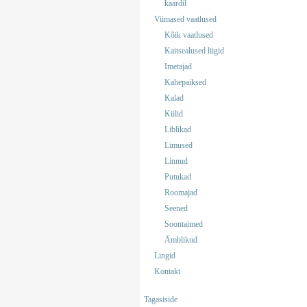
kaardil
Viimased vaatlused
Kõik vaatlused
Kaitsealused liigid
Imetajad
Kahepaiksed
Kalad
Kiilid
Liblikad
Limused
Linnud
Putukad
Roomajad
Seened
Soontaimed
Ämblikud
Lingid
Kontakt
Tagasiside